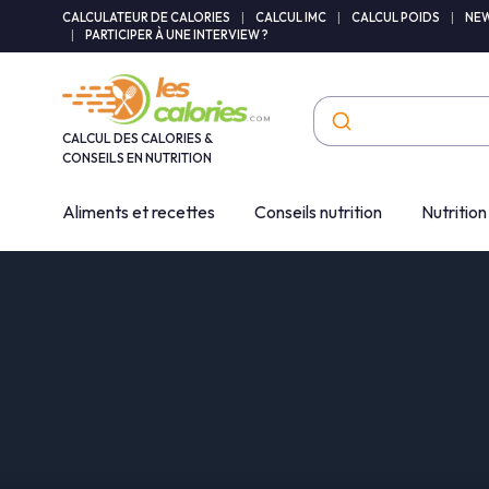
Panneau de gestion des cookies
CALCULATEUR DE CALORIES
|
CALCUL IMC
|
CALCUL POIDS
|
NEW
|
PARTICIPER À UNE INTERVIEW ?
CALCUL DES CALORIES &
CONSEILS EN NUTRITION
Aliments et recettes
Conseils nutrition
Nutrition