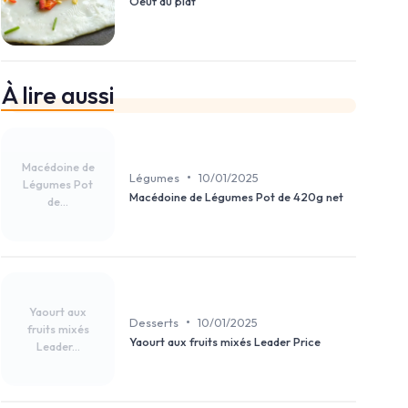
Oeuf au plat
À lire aussi
Macédoine de
•
Légumes
10/01/2025
Légumes Pot
Macédoine de Légumes Pot de 420g net
de...
Yaourt aux
•
Desserts
10/01/2025
fruits mixés
Yaourt aux fruits mixés Leader Price
Leader...