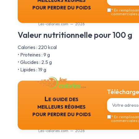
pour perdre du poids
*
En remplissant
commerciales p
Les-calories.com — 2026
Valeur nutritionnelle pour 100 g
Calories : 220 kcal
• Proteines : 9 g
• Glucides : 2.5 g
• Lipides : 19 g
Téléchargez
Le guide des
meilleurs régimes
pour perdre du poids
*
En remplissant
commerciales p
Les-calories.com — 2026