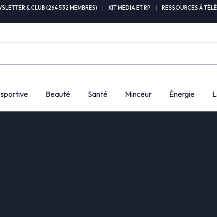
SLETTER & CLUB (264 532 MEMBRES)
|
KIT MEDIA ET RP
|
RESSOURCES À TÉL
 sportive
Beauté
Santé
Minceur
Énergie
L