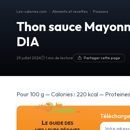
Les-calories.com
Aliments et recettes
Poissons
Thon sauce Mayonn
DIA
29 juillet 2024
1 min de lecture
Partager cette page
Pour 100 g — Calories : 220 kcal — Proteines :
Téléchargez
Le guide des
meilleurs régimes