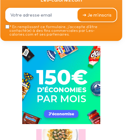
➔ Je m'inscris
*
En remplissant ce formulaire, j’accepte d’être
contacté(e) à des fins commerciales par Les-
calories.com et ses partenaires.