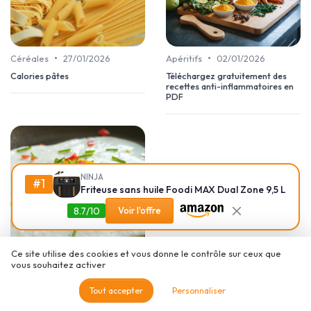
•
•
Céréales
27/01/2026
Apéritifs
02/01/2026
Calories pâtes
Téléchargez gratuitement des
recettes anti-inflammatoires en
PDF
NINJA
#1
Friteuse sans huile Foodi MAX Dual Zone 9,5 L
8.7/10
Voir l'offre
Ce site utilise des cookies et vous donne le contrôle sur ceux que
vous souhaitez activer
•
Oeufs
30/11/2025
Oeuf au plat
Tout accepter
Personnaliser