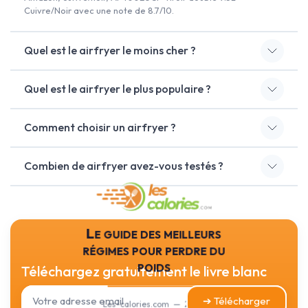
Cuivre/Noir avec une note de 8.7/10.
Quel est le airfryer le moins cher ?
Quel est le airfryer le plus populaire ?
Comment choisir un airfryer ?
Combien de airfryer avez-vous testés ?
Le guide des meilleurs
régimes pour perdre du
poids
Téléchargez gratuitement le livre blanc
➔ Télécharger
Les-calories.com — 2026