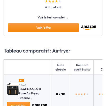
★★★★★
★★★★★
🌟 Excellent
Voir le test complet →
Voir l'offre
Tableau comparatif : Airfryer
Note
Rapport
globale
qualité-prix
Des
#1
‎NINJA
Foodi MAX Dual
Zone Air Fryer,
8.7/10
★★★★★
★★★★★
★★
★★
Friteuse...