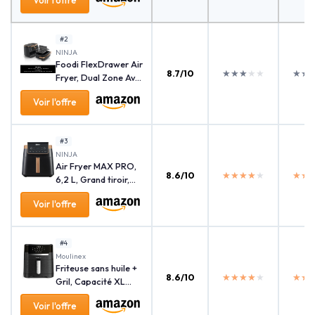
Voir l'offre
#2
‎NINJA
Foodi FlexDrawer Air
8.7/10
★★★★★
★★★★★
★★
★★
Fryer, Dual Zone Av...
Voir l'offre
#3
‎NINJA
Air Fryer MAX PRO,
8.6/10
★★★★★
★★★★★
★★
★★
6,2 L, Grand tiroir,...
Voir l'offre
#4
‎Moulinex
Friteuse sans huile +
8.6/10
★★★★★
★★★★★
★★
★★
Gril, Capacité XL...
Voir l'offre