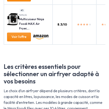
#5
‎NINJA
Multicuiseur Ninja
Foodi MAX Air
8.3/10
★★★★★
★★★★★
★★
★★
Fryer,...
Voir l'offre
Les critères essentiels pour
sélectionner un airfryer adapté à
vos besoins
Le choix d’un airfryer dépend de plusieurs critères, dont la
capacité en litres, la puissance, les modes de cuisson et la
facilité d’entretien. Les modèles à grande capacité, comme
le Ninja Foodi Flex avec ses 10,4 litres, conviennent