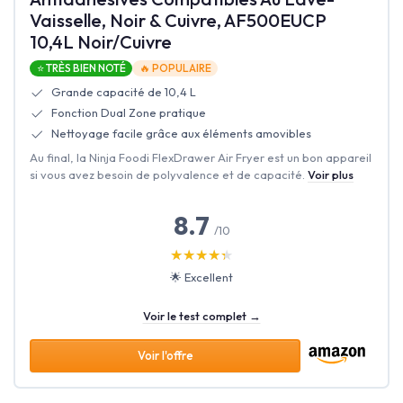
Vaisselle, Noir & Cuivre, AF500EUCP
10,4L Noir/Cuivre
⭐ TRÈS BIEN NOTÉ
🔥 POPULAIRE
Grande capacité de 10,4 L
Fonction Dual Zone pratique
Nettoyage facile grâce aux éléments amovibles
Au final, la Ninja Foodi FlexDrawer Air Fryer est un bon appareil
si vous avez besoin de polyvalence et de capacité.
Voir plus
8.7
/10
★★★★★
★★★★★
🌟 Excellent
Voir le test complet →
Voir l'offre