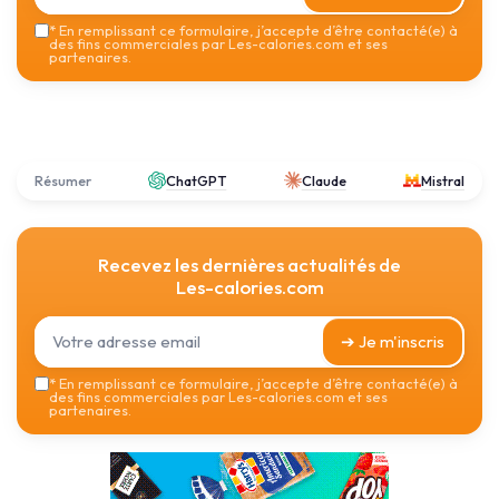
*
En remplissant ce formulaire, j’accepte d’être contacté(e) à
des fins commerciales par Les-calories.com et ses
partenaires.
Résumer
ChatGPT
Claude
Mistral
Recevez les dernières actualités de
Les-calories.com
➔ Je m'inscris
*
En remplissant ce formulaire, j’accepte d’être contacté(e) à
des fins commerciales par Les-calories.com et ses
partenaires.