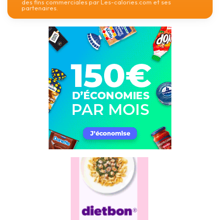
des fins commerciales par Les-calories.com et ses
partenaires.