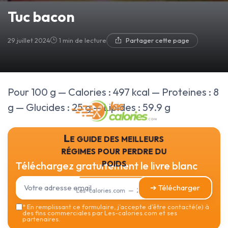
Tuc bacon
29 juillet 2024
1 min de lecture
Partager cette page
Pour 100 g — Calories : 497 kcal — Proteines : 8
g — Glucides : 25 g — Lipides : 59.9 g
Le guide des meilleurs
régimes pour perdre du
poids
Téléchargez gratuitement le livre blanc
➔ Télécharger
Les-calories.com — 2026
*
En remplissant ce formulaire, j’accepte d’être contacté(e) à
des fins commerciales par Les-calories.com et ses
partenaires.