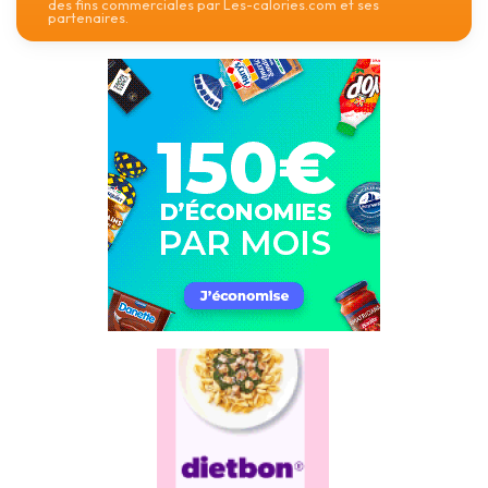
des fins commerciales par Les-calories.com et ses
partenaires.