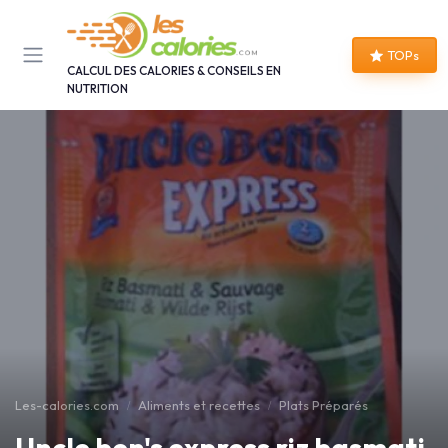
Panneau de gestion des cookies
TOPs
CALCUL DES CALORIES & CONSEILS EN
NUTRITION
Les-calories.com
Aliments et recettes
Plats Préparés
Uncle ben's express riz basmati