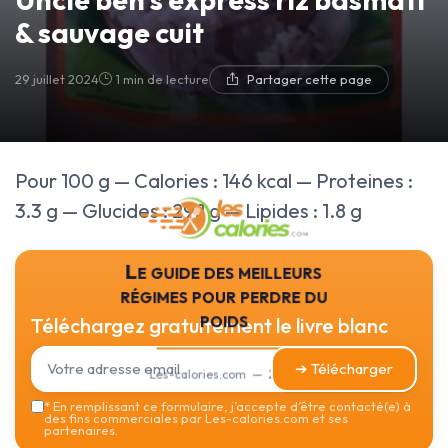
& sauvage cuit
29 juillet 2024
1 min de lecture
Partager cette page
Pour 100 g — Calories : 146 kcal — Proteines :
3.3 g — Glucides : 29.1 g — Lipides : 1.8 g
Le guide des meilleurs
régimes pour perdre du
poids
Téléchargez gratuitement le livre blanc
➔ Télécharger
Les-calories.com — 2026
*
En remplissant ce formulaire, j’accepte d’être contacté(e) à
des fins commerciales par Les-calories.com et ses
partenaires.