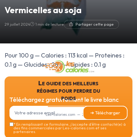
Vermicelles au soja
29 juillet 2024
1 min de lecture
Partager cette page
Pour 100 g — Calories : 113 kcal — Proteines :
0.1 g — Glucides : 28 g — Lipides : 0.1 g
Le guide des meilleurs
régimes pour perdre du
poids
Téléchargez gratuitement le livre blanc
➔ Télécharger
Les-calories.com — 2026
*
En remplissant ce formulaire, j’accepte d’être contacté(e) à
des fins commerciales par Les-calories.com et ses
partenaires.