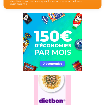
des fins commerciales par Les-calories.com et ses
partenaires.