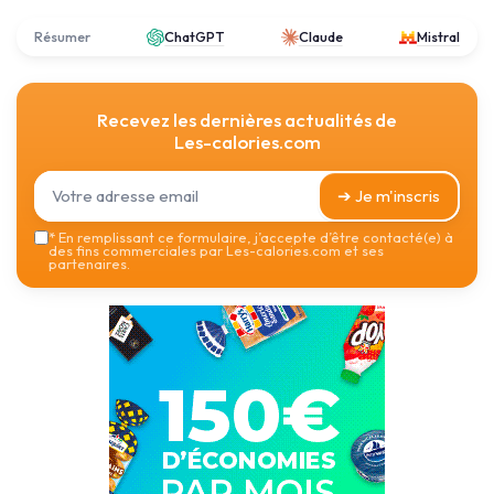
Résumer
ChatGPT
Claude
Mistral
Recevez les dernières actualités de
Les-calories.com
➔ Je m'inscris
*
En remplissant ce formulaire, j’accepte d’être contacté(e) à
des fins commerciales par Les-calories.com et ses
partenaires.