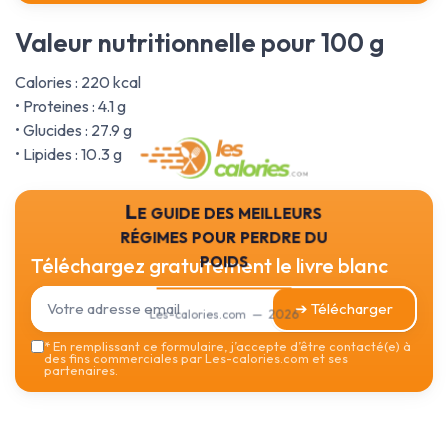
Valeur nutritionnelle pour 100 g
Calories : 220 kcal
• Proteines : 4.1 g
• Glucides : 27.9 g
• Lipides : 10.3 g
Le guide des meilleurs
régimes pour perdre du
poids
Téléchargez gratuitement le livre blanc
➔ Télécharger
Les-calories.com — 2026
*
En remplissant ce formulaire, j’accepte d’être contacté(e) à
des fins commerciales par Les-calories.com et ses
partenaires.