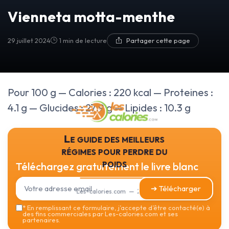
Vienneta motta-menthe
29 juillet 2024
1 min de lecture
Partager cette page
Pour 100 g — Calories : 220 kcal — Proteines :
4.1 g — Glucides : 27.9 g — Lipides : 10.3 g
Le guide des meilleurs
régimes pour perdre du
poids
Téléchargez gratuitement le livre blanc
➔ Télécharger
Les-calories.com — 2026
*
En remplissant ce formulaire, j’accepte d’être contacté(e) à
des fins commerciales par Les-calories.com et ses
partenaires.