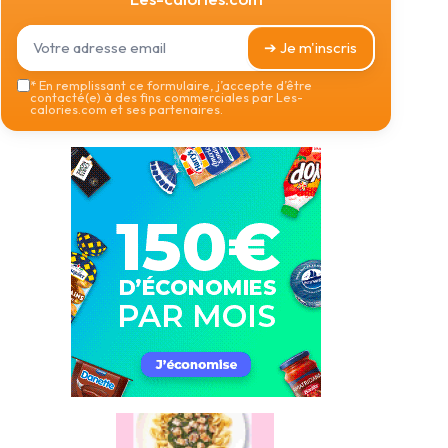
➔ Je m'inscris
*
En remplissant ce formulaire, j’accepte d’être
contacté(e) à des fins commerciales par Les-
calories.com et ses partenaires.