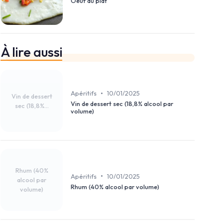
Oeuf au plat
À lire aussi
•
Apéritifs
10/01/2025
Vin de dessert
Vin de dessert sec (18,8% alcool par
sec (18,8%...
volume)
Rhum (40%
•
Apéritifs
10/01/2025
alcool par
Rhum (40% alcool par volume)
volume)