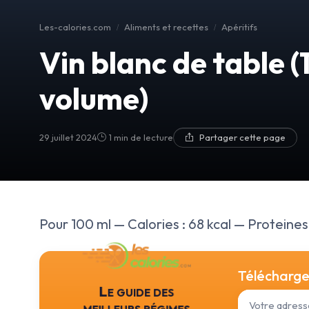
Les-calories.com
Aliments et recettes
Apéritifs
Vin blanc de table (
volume)
29 juillet 2024
1 min de lecture
Partager cette page
Pour 100 ml — Calories : 68 kcal — Proteines :
Téléchargez
Le guide des
meilleurs régimes