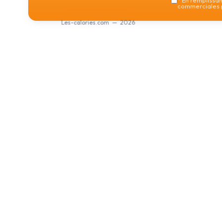
*
En remplissant
commerciales p
Les-calories.com — 2026