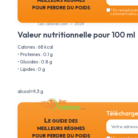
pour perdre du poids
*
En remplissant
commerciales p
Les-calories.com — 2026
Valeur nutritionnelle pour 100 ml
Calories : 68 kcal
• Proteines : 0.1 g
• Glucides : 0.8 g
• Lipides : 0 g
alcool=9,3 g
Téléchargez
Le guide des
meilleurs régimes
pour perdre du poids