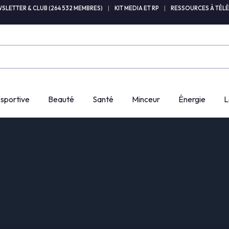
SLETTER & CLUB (264 532 MEMBRES)
|
KIT MEDIA ET RP
|
RESSOURCES À TÉL
 sportive
Beauté
Santé
Minceur
Énergie
L