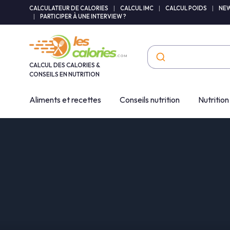
Panneau de gestion des cookies
CALCULATEUR DE CALORIES
|
CALCUL IMC
|
CALCUL POIDS
|
NEW
|
PARTICIPER À UNE INTERVIEW ?
CALCUL DES CALORIES &
CONSEILS EN NUTRITION
Aliments et recettes
Conseils nutrition
Nutrition