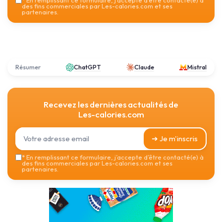
*
En remplissant ce formulaire, j’accepte d’être contacté(e) à
des fins commerciales par Les-calories.com et ses
partenaires.
Résumer
ChatGPT
Claude
Mistral
Recevez les dernières actualités de
Les-calories.com
➔ Je m'inscris
*
En remplissant ce formulaire, j’accepte d’être contacté(e) à
des fins commerciales par Les-calories.com et ses
partenaires.