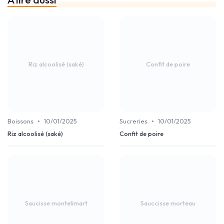
Riz alcoolisé (saké)
Confit de poire
•
•
Boissons
10/01/2025
Sucreries
10/01/2025
Riz alcoolisé (saké)
Confit de poire
Saucisse montelimart
Sauccisse morteau