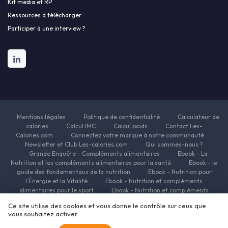
Kit media et RP
Ressources à télécharger
Participer à une interview ?
Mentions légales
Politique de confidentialité
Calculateur de
calories
Calcul IMC
Calcul poids
Contact Les-
Calories.com
Connectez votre marque à notre communauté
Newsletter et Club Les-calories.com
Qui sommes-nous ?
Grande Enquête - Compléments alimentaires
Ebook - La
Nutrition et les compléments alimentaires pour la santé
Ebook - le
guide des fondamentaux de la nutrition
Ebook - Nutrition pour
l'Énergie et la Vitalité
Ebook - Nutrition et compléments
alimentaires pour le sport
Ebook - Nutrition et compléments
alimentaires pour la beauté
Ebook - Nutrition et complements
Ce site utilise des cookies et vous donne le contrôle sur ceux que
alimentaires pour la minceur
Ressources Nutrition et Compléments
vous souhaitez activer
alimentaires