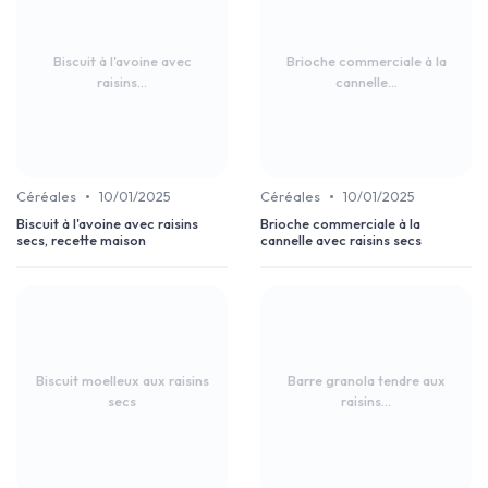
Biscuit à l'avoine avec
Brioche commerciale à la
raisins...
cannelle...
•
•
Céréales
10/01/2025
Céréales
10/01/2025
Biscuit à l'avoine avec raisins
Brioche commerciale à la
secs, recette maison
cannelle avec raisins secs
Biscuit moelleux aux raisins
Barre granola tendre aux
secs
raisins...