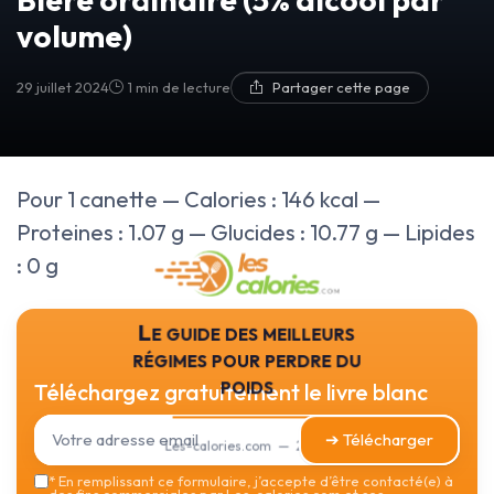
volume)
29 juillet 2024
1 min de lecture
Partager cette page
Pour 1 canette — Calories : 146 kcal —
Proteines : 1.07 g — Glucides : 10.77 g — Lipides
: 0 g
Le guide des meilleurs
régimes pour perdre du
poids
Téléchargez gratuitement le livre blanc
➔ Télécharger
Les-calories.com — 2026
*
En remplissant ce formulaire, j’accepte d’être contacté(e) à