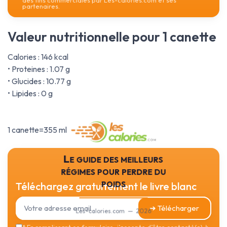
des fins commerciales par Les-calories.com et ses
partenaires.
Valeur nutritionnelle pour 1 canette
Calories : 146 kcal
• Proteines : 1.07 g
• Glucides : 10.77 g
• Lipides : 0 g
1 canette=355 ml
Le guide des meilleurs
régimes pour perdre du
poids
Téléchargez gratuitement le livre blanc
➔ Télécharger
Les-calories.com — 2026