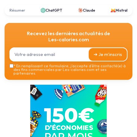
Résumer
ChatGPT
Claude
Mistral
Recevez les dernières actualités de
Les-calories.com
➔ Je m'inscris
*
En remplissant ce formulaire, j’accepte d’être contacté(e) à
des fins commerciales par Les-calories.com et ses
partenaires.