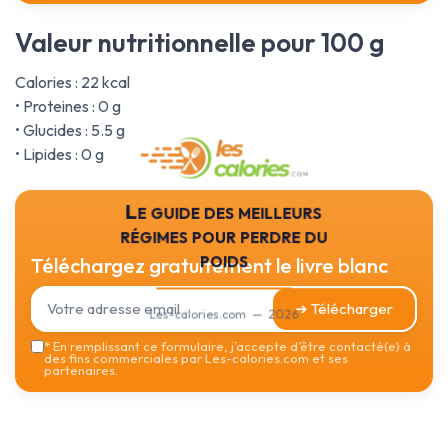
Valeur nutritionnelle pour 100 g
Calories : 22 kcal
• Proteines : 0 g
• Glucides : 5.5 g
• Lipides : 0 g
Le guide des meilleurs
régimes pour perdre du
poids
Téléchargez gratuitement le livre blanc
➔ Télécharger
Les-calories.com — 2026
*
En remplissant ce formulaire, j’accepte d’être contacté(e) à
des fins commerciales par Les-calories.com et ses
partenaires.