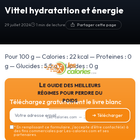
Vittel hydratation et énergie
29 juillet 2024
1 min de lecture
Partager cette page
Pour 100 g — Calories : 22 kcal — Proteines : 0
g — Glucides : 5.5 g — Lipides : 0 g
Le guide des meilleurs
régimes pour perdre du
poids
Téléchargez gratuitement le livre blanc
➔ Télécharger
Les-calories.com — 2026
*
En remplissant ce formulaire, j’accepte d’être contacté(e) à
des fins commerciales par Les-calories.com et ses
partenaires.