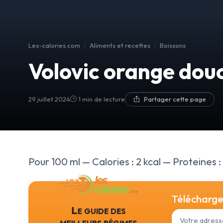
Les-calories.com
Aliments et recettes
Boissons
Volovic orange dou
29 juillet 2024
1 min de lecture
Partager cette page
Pour 100 ml — Calories : 2 kcal — Proteines : 
Téléchargez
Le guide des
meilleurs régimes