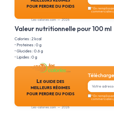
pour perdre du poids
*
En remplissant
commerciales p
Les-calories.com — 2026
Valeur nutritionnelle pour 100 ml
Calories : 2 kcal
• Proteines : 0 g
• Glucides : 0.6 g
• Lipides : 0 g
Téléchargez
Le guide des
meilleurs régimes
pour perdre du poids
*
En remplissant
commerciales p
Les-calories.com — 2026