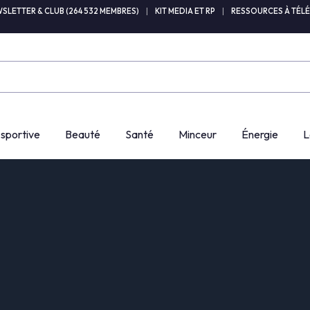
SLETTER & CLUB (264 532 MEMBRES)
|
KIT MEDIA ET RP
|
RESSOURCES À TÉL
 sportive
Beauté
Santé
Minceur
Énergie
L