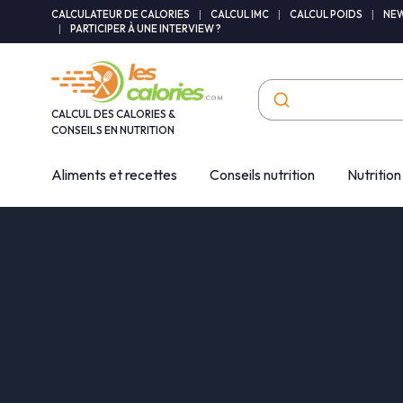
Panneau de gestion des cookies
CALCULATEUR DE CALORIES
|
CALCUL IMC
|
CALCUL POIDS
|
NEW
|
PARTICIPER À UNE INTERVIEW ?
CALCUL DES CALORIES &
CONSEILS EN NUTRITION
Aliments et recettes
Conseils nutrition
Nutrition