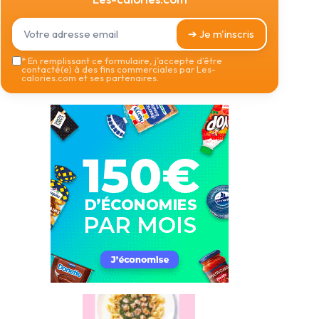
➔ Je m'inscris
*
En remplissant ce formulaire, j’accepte d’être
contacté(e) à des fins commerciales par Les-
calories.com et ses partenaires.