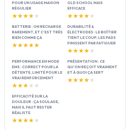
POUR UN USAGE MAISON
OLD SCHOOL MAIS
RÉGULIER
EFFICACE
★★★★★
★★★★★
★★★★★
★★★★★
BATTERIE : ON RECHARGE
DURABILITÉ &
RAREMENT, ET C’EST TRÈS
ÉLECTRODES : LE BOÎTIER
BIEN COMME ÇA
TIENT LE COUP, LES PADS
FINISSENT PAR FATIGUER
★★★★★
★★★★★
★★★★★
★★★★★
PERFORMANCE EN MODE
PRÉSENTATION : CE
EMS : CORRECT POUR LA
QU’ON REÇOIT VRAIMENT
DÉTENTE, LIMITÉ POUR LE
ET À QUOI ÇA SERT
VRAI RENFORCEMENT
★★★★★
★★★★★
★★★★★
★★★★★
EFFICACITÉ SUR LA
DOULEUR : ÇA SOULAGE,
MAIS IL FAUT RESTER
RÉALISTE
★★★★★
★★★★★