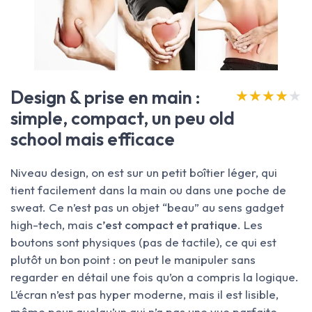
Design & prise en main :
★★★★★
★★★★★
simple, compact, un peu old
school mais efficace
Niveau design, on est sur un petit boîtier léger, qui
tient facilement dans la main ou dans une poche de
sweat. Ce n’est pas un objet “beau” au sens gadget
high-tech, mais
c’est compact et pratique
. Les
boutons sont physiques (pas de tactile), ce qui est
plutôt un bon point : on peut le manipuler sans
regarder en détail une fois qu’on a compris la logique.
L’écran n’est pas hyper moderne, mais il est lisible,
même pour quelqu’un qui n’a pas une vue parfaite.