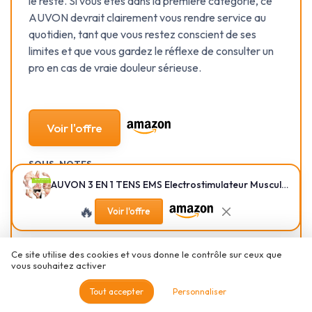
le reste. Si vous êtes dans la première catégorie, ce
AUVON devrait clairement vous rendre service au
quotidien, tant que vous restez conscient de ses
limites et que vous gardez le réflexe de consulter un
pro en cas de vraie douleur sérieuse.
Voir l'offre
SOUS-NOTES
AUVON 3 EN 1 TENS EMS Electrostimulateur Musculaire de Canaux Double pour le soulagement de la douleur, la stimulation musculaire, et la massage relaxation, 24 programmes de Massage + 12 électrodes Argent
RAPPORT QUALITÉ-PRIX :
DESIGN & PRISE EN MAIN :
FRANCHEMENT PAS MAL
SIMPLE, COMPACT, UN PEU
🔥
Voir l'offre
POUR UN USAGE MAISON
OLD SCHOOL MAIS
RÉGULIER
EFFICACE
★★★★★
★★★★★
★★★★★
★★★★★
Ce site utilise des cookies et vous donne le contrôle sur ceux que
vous souhaitez activer
BATTERIE : ON RECHARGE
DURABILITÉ & ÉLECTRODES :
RAREMENT, ET C’EST TRÈS
LE BOÎTIER TIENT LE COUP,
Tout accepter
Personnaliser
BIEN COMME ÇA
LES PADS FINISSENT PAR
FATIGUER