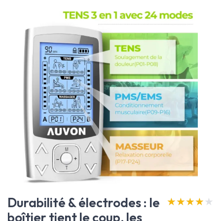
Durabilité & électrodes : le
★★★★★
★★★★★
boîtier tient le coup, les