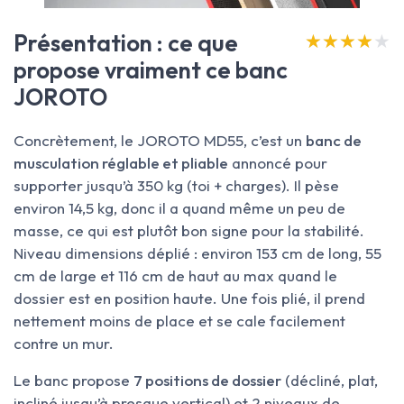
Présentation : ce que
★★★★★
★★★★★
propose vraiment ce banc
JOROTO
Concrètement, le JOROTO MD55, c’est un
banc de
musculation réglable et pliable
annoncé pour
supporter jusqu’à 350 kg (toi + charges). Il pèse
environ 14,5 kg, donc il a quand même un peu de
masse, ce qui est plutôt bon signe pour la stabilité.
Niveau dimensions déplié : environ 153 cm de long, 55
cm de large et 116 cm de haut au max quand le
dossier est en position haute. Une fois plié, il prend
nettement moins de place et se cale facilement
contre un mur.
Le banc propose
7 positions de dossier
(décliné, plat,
incliné jusqu’à presque vertical) et 2 niveaux de