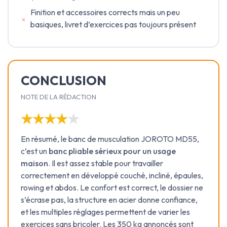
Finition et accessoires corrects mais un peu
basiques, livret d’exercices pas toujours présent
CONCLUSION
NOTE DE LA RÉDACTION
★★★★★
★★★★★
En résumé, le banc de musculation JOROTO MD55,
c’est un
banc pliable sérieux pour un usage
maison
. Il est assez stable pour travailler
correctement en développé couché, incliné, épaules,
rowing et abdos. Le confort est correct, le dossier ne
s’écrase pas, la structure en acier donne confiance,
et les multiples réglages permettent de varier les
exercices sans bricoler. Les 350 kg annoncés sont