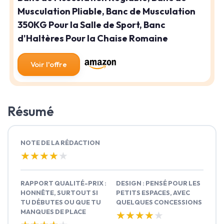
Musculation Pliable, Banc de Musculation
350KG Pour la Salle de Sport, Banc
d'Haltères Pour la Chaise Romaine
Voir l'offre
Résumé
NOTE DE LA RÉDACTION
★★★★★
★★★★★
RAPPORT QUALITÉ-PRIX :
DESIGN : PENSÉ POUR LES
HONNÊTE, SURTOUT SI
PETITS ESPACES, AVEC
TU DÉBUTES OU QUE TU
QUELQUES CONCESSIONS
MANQUES DE PLACE
★★★★★
★★★★★