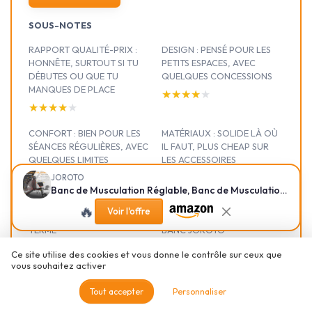
SOUS-NOTES
RAPPORT QUALITÉ-PRIX :
DESIGN : PENSÉ POUR LES
HONNÊTE, SURTOUT SI TU
PETITS ESPACES, AVEC
DÉBUTES OU QUE TU
QUELQUES CONCESSIONS
MANQUES DE PLACE
★★★★★
★★★★★
★★★★★
★★★★★
CONFORT : BIEN POUR LES
MATÉRIAUX : SOLIDE LÀ OÙ
SÉANCES RÉGULIÈRES, AVEC
IL FAUT, PLUS CHEAP SUR
QUELQUES LIMITES
LES ACCESSOIRES
★★★★★
★★★★★
★★★★★
★★★★★
JOROTO
Banc de Musculation Réglable, Banc de Musculation Pliable, Banc de Musculation 350KG Pour la Salle de Sport, Banc d'Haltères Pour la Chaise Romaine
DURABILITÉ : BONNE BASE, À
PRÉSENTATION : CE QUE
🔥
Voir l'offre
CONFIRMER SUR LE LONG
PROPOSE VRAIMENT CE
TERME
BANC JOROTO
★★★★★
★★★★★
★★★★★
★★★★★
Ce site utilise des cookies et vous donne le contrôle sur ceux que
vous souhaitez activer
EFFICACITÉ À
L’ENTRAÎNEMENT :
Tout accepter
Personnaliser
POLYVALENT ET SUFFISANT