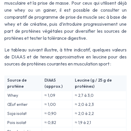
musculaire et la prise de masse. Pour ceux qui utilisent déjà
une whey ou un gainer, il est possible de consulter un
comparatif de programme de prise de muscle sec à base de
whey et de créatine, puis d’introduire progressivement une
part de protéines végétales pour diversifier les sources de
protéines et tester la tolérance digestive.
Le tableau suivant illustre, à titre indicatif, quelques valeurs
de DIAAS et de teneur approximative en leucine pour des
sources de protéines courantes en musculation sport :
Source de
DIAAS
Leucine (g / 25 g de
protéine
(approx.)
protéines)
Whey
≈ 1,09
≈ 2,7 à 3,0
Œuf entier
≈ 1,00
≈ 2,0 à 2,3
Soja isolat
≈ 0,90
≈ 2,0 à 2,2
Pois isolat
≈ 0,82
≈ 1,9 à 2,1