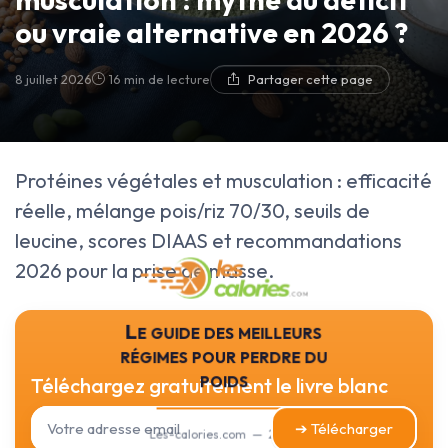
ou vraie alternative en 2026 ?
8 juillet 2026
16 min de lecture
Partager cette page
Protéines végétales et musculation : efficacité
réelle, mélange pois/riz 70/30, seuils de
leucine, scores DIAAS et recommandations
2026 pour la prise de masse.
Le guide des meilleurs
régimes pour perdre du
poids
Téléchargez gratuitement le livre blanc
➔ Télécharger
Les-calories.com — 2026