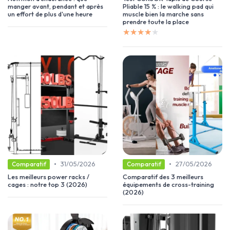
manger avant, pendant et après
Pliable 15 % : le walking pad qui
un effort de plus d'une heure
muscle bien la marche sans
prendre toute la place
★★★★★
★★★★★
•
•
31/05/2026
27/05/2026
Comparatif
Comparatif
Les meilleurs power racks /
Comparatif des 3 meilleurs
cages : notre top 3 (2026)
équipements de cross-training
(2026)