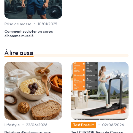
•
Prise de masse
10/01/2025
Comment sculpter un corps
d'homme musclé
À lire aussi
•
•
Lifestyle
22/06/2026
02/06/2026
Test Produit
Nutrition d'endurance : que
Test CURSOR Tapis de Course