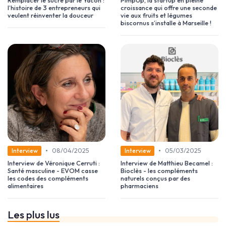
Remplacer le sucre par le Yacon :
PimpUp, la startup en pleine
l’histoire de 3 entrepreneurs qui
croissance qui offre une seconde
veulent réinventer la douceur
vie aux fruits et légumes
biscornus s’installe à Marseille !
•
•
08/04/2025
05/03/2025
Interview
Interview
Interview de Véronique Cerruti :
Interview de Matthieu Becamel :
Santé masculine - EVOM casse
Bioclès - les compléments
les codes des compléments
naturels conçus par des
alimentaires
pharmaciens
Les plus lus