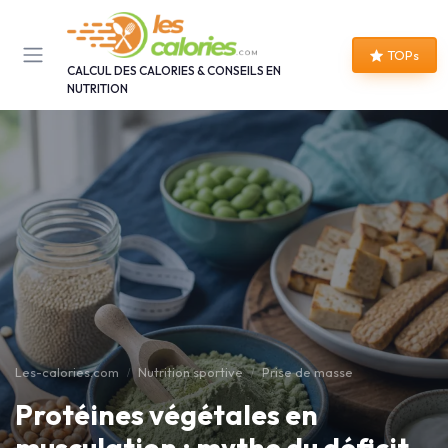
Panneau de gestion des cookies
TOPs
CALCUL DES CALORIES & CONSEILS EN
NUTRITION
Les-calories.com
Nutrition sportive
Prise de masse
Protéines végétales en
musculation : mythe du déficit