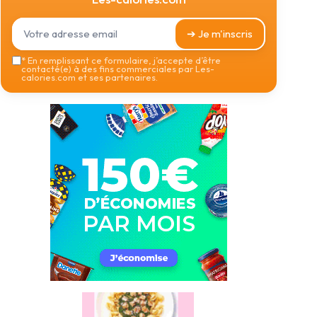
➔ Je m'inscris
*
En remplissant ce formulaire, j’accepte d’être
contacté(e) à des fins commerciales par Les-
calories.com et ses partenaires.