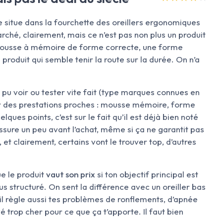
e situe dans la fourchette des oreillers ergonomiques
ché, clairement, mais ce n’est pas non plus un produit
ne mousse à mémoire de forme correcte, une forme
roduit qui semble tenir la route sur la durée. On n’a
 pu voir ou tester vite fait (type marques connues en
pour des prestations proches : mousse mémoire, forme
ques points, c’est sur le fait qu’il est déjà bien noté
ssure un peu avant l’achat, même si ça ne garantit pas
, et clairement, certains vont le trouver top, d’autres
ue le produit
vaut son prix
si ton objectif principal est
us structuré. On sent la différence avec un oreiller bas
il règle aussi tes problèmes de ronflements, d’apnée
yé trop cher pour ce que ça t’apporte. Il faut bien