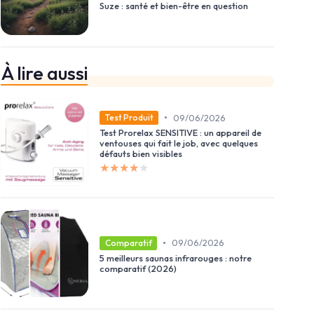
Suze : santé et bien-être en question
À lire aussi
•
09/06/2026
Test Produit
Test Prorelax SENSITIVE : un appareil de
ventouses qui fait le job, avec quelques
défauts bien visibles
★★★★★
★★★★★
•
09/06/2026
Comparatif
5 meilleurs saunas infrarouges : notre
comparatif (2026)