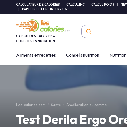
Panneau de gestion des cookies
CALCULATEUR DE CALORIES
|
CALCUL IMC
|
CALCUL POIDS
|
NEW
|
PARTICIPER À UNE INTERVIEW ?
CALCUL DES CALORIES &
CONSEILS EN NUTRITION
Aliments et recettes
Conseils nutrition
Nutrition
Les-calories.com
Santé
Amélioration du sommeil
Test Derila Ergo Ore