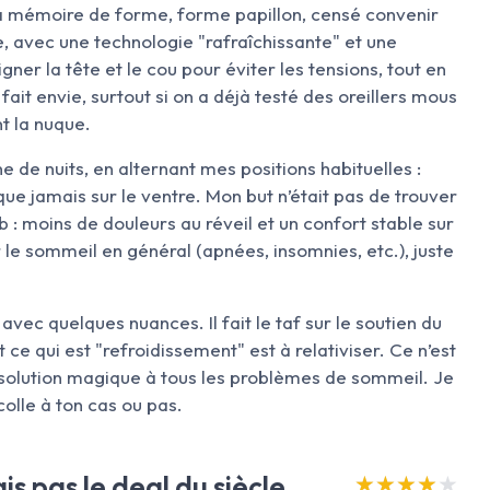
 à mémoire de forme, forme papillon, censé convenir
re, avec une technologie "rafraîchissante" et une
igner la tête et le cou pour éviter les tensions, tout en
 fait envie, surtout si on a déjà testé des oreillers mous
nt la nuque.
ne de nuits, en alternant mes positions habituelles :
que jamais sur le ventre. Mon but n’était pas de trouver
job : moins de douleurs au réveil et un confort stable sur
r le sommeil en général (apnées, insomnies, etc.), juste
avec quelques nuances. Il fait le taf sur le soutien du
t ce qui est "refroidissement" est à relativiser. Ce n’est
la solution magique à tous les problèmes de sommeil. Je
 colle à ton cas ou pas.
is pas le deal du siècle
★★★★★
★★★★★