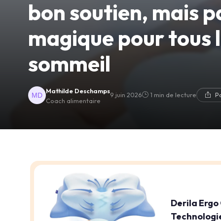
bon soutien, mais p
magique pour tous 
sommeil
Mathilde Deschamps
9 juin 2026
1 min de lecture
P
Coach alimentaire
Derila Ergo
Technologie