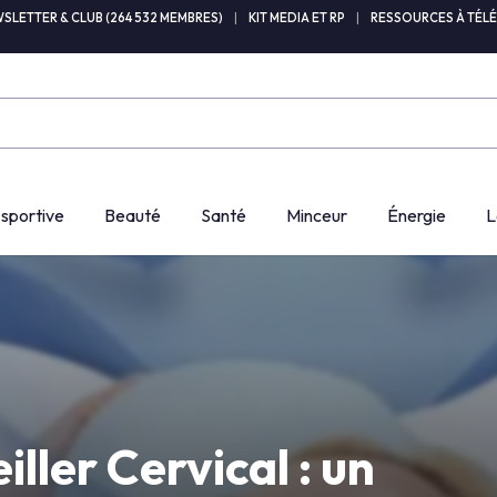
SLETTER & CLUB (264 532 MEMBRES)
|
KIT MEDIA ET RP
|
RESSOURCES À TÉL
 sportive
Beauté
Santé
Minceur
Énergie
L
iller Cervical : un