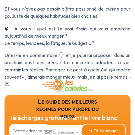
Et vous n’avez pas besoin d’être passionné de cuisine pour
ça. Juste de quelques habitudes bien choisies.
🧩
À vous
: quel est
le vrai frein
qui vous empêche
aujourd’hui de mieux manger ?
Le temps, les idées, la fatigue, le budget… ?
Dites-le en commentaire 👇 et je pourrai proposer dans un
prochain post des idées ultra concrètes adaptées à vos
contraintes réelles. Partagez ce post à quelqu’un qui répète
souvent « j’aimerais manger mieux, mais je n’ai pas le temps »
😉
Le guide des meilleurs
régimes pour perdre du
poids
Téléchargez gratuitement le livre blanc
➔ Télécharger
Les-calories.com — 2026