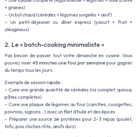
– Une salade complète (légumineuse + légumes + huile d’olive
+ graines)
– Un bol chaud (céréales + légumes surgelés + œuf)
– Un petit-déjeuner ou dîner express (yaourt + fruit +
oléagineux)
2. Le « batch-cooking minimaliste »
Pas besoin de passer tout votre dimanche en cuisine. Vous
pouvez viser
45 minutes une fois par semaine
pour gagner
du temps tous les jours.
Exemple de session rapide :
– Cuire une grande quantité de céréales (riz complet, quinoa,
pâtes complètes)
– Cuire une plaque de légumes au four (carottes, courgettes,
poivrons, oignons…) avec un filet d’huile et des épices
– Préparer une source de protéines pour 2–3 repas (poulet,
tofu, pois chiches rôtis, œufs durs)