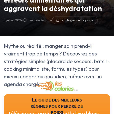
aggravent la déshydratation
3 juillet 2026
5 min de lecture
Partager cette page
Mythe ou réalité : manger sain prend-il
vraiment trop de temps ? Découvrez des
stratégies simples (placard de secours, batch-
cooking minimaliste, formules types) pour
mieux manger au quotidien, même avec un
agenda chargé.
Le guide des meilleurs
régimes pour perdre du
poids
Téléchargez gratuitement le livre blanc