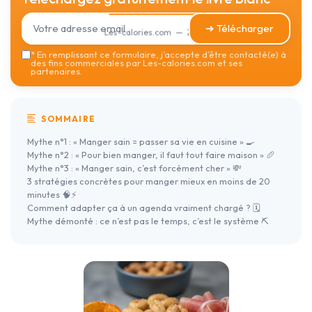
➔ Télécharger
Les-calories.com — 2026
*
En remplissant ce formulaire, j’accepte d’être contacté(e) à
des fins commerciales par Les-calories.com et ses
partenaires.
SOMMAIRE
Mythe n°1 : « Manger sain = passer sa vie en cuisine » 🍳
Mythe n°2 : « Pour bien manger, il faut tout faire maison » 🥖
Mythe n°3 : « Manger sain, c’est forcément cher » 💸
3 stratégies concrètes pour manger mieux en moins de 20
minutes 🧠⚡
Comment adapter ça à un agenda vraiment chargé ? 🗓️
Mythe démonté : ce n’est pas le temps, c’est le système ⛏️