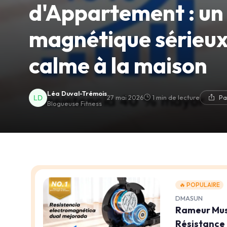
d'Appartement : un
magnétique sérieux 
calme à la maison
Léa Duval-Trémois
27 mai 2026
1 min de lecture
Pa
Blogueuse Fitness
🔥 POPULAIRE
DMASUN
Rameur Musc
Résistance 