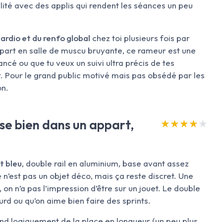
bilité avec des applis qui rendent les séances un peu
cardio et du renfo global
chez toi plusieurs fois par
ppart en salle de muscu bruyante, ce rameur est une
ancé ou que tu veux un suivi ultra précis de tes
r. Pour le grand public motivé mais pas obsédé par les
on.
se bien dans un appart,
★★★★★
★★★★★
t bleu
, double rail en aluminium, base avant assez
 n’est pas un objet déco, mais ça reste discret. Une
 on n’a pas l’impression d’être sur un jouet. Le double
urd ou qu’on aime bien faire des sprints.
 prend logiquement de la place en longueur (un peu plus