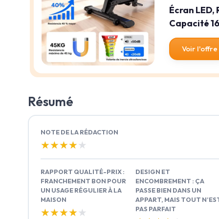
Écran LED, 
Capacité 16
Voir l'offre
Résumé
NOTE DE LA RÉDACTION
★★★★★
★★★★★
RAPPORT QUALITÉ-PRIX :
DESIGN ET
FRANCHEMENT BON POUR
ENCOMBREMENT : ÇA
UN USAGE RÉGULIER À LA
PASSE BIEN DANS UN
MAISON
APPART, MAIS TOUT N’ES
PAS PARFAIT
★★★★★
★★★★★