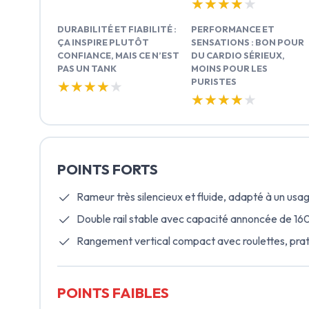
★★★★★
★★★★★
DURABILITÉ ET FIABILITÉ :
PERFORMANCE ET
ÇA INSPIRE PLUTÔT
SENSATIONS : BON POUR
CONFIANCE, MAIS CE N’EST
DU CARDIO SÉRIEUX,
PAS UN TANK
MOINS POUR LES
PURISTES
★★★★★
★★★★★
★★★★★
★★★★★
POINTS FORTS
Rameur très silencieux et fluide, adapté à un us
Double rail stable avec capacité annoncée de 160
Rangement vertical compact avec roulettes, pra
POINTS FAIBLES