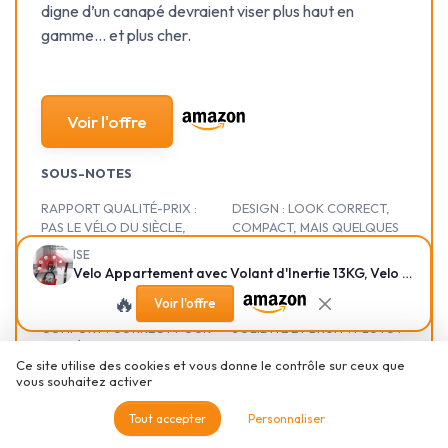
digne d’un canapé devraient viser plus haut en
gamme… et plus cher.
Voir l'offre
SOUS-NOTES
RAPPORT QUALITÉ-PRIX :
DESIGN : LOOK CORRECT,
PAS LE VÉLO DU SIÈCLE,
COMPACT, MAIS QUELQUES
MAIS FRANCHEMENT
DÉTAILS PERFECTIBLES
ISE
CORRECT POUR LE BUDGET
★★★★★
★★★★★
Velo Appartement avec Volant d'Inertie 13KG, Velo d Appartement Ergonomie Cardio, Vélos d'Appartement Maison/Bureau, Velo Cardio Training Silencieux, Vélos d'Appartement Réglable en Hauteur
★★★★★
★★★★★
🔥
Voir l'offre
CONFORT : CORRECT POUR
SOLIDITÉ ET BRUIT : PLUTÔT
DES SÉANCES DE 30-40
STABLE ET ASSEZ
Ce site utilise des cookies et vous donne le contrôle sur ceux que
MINUTES, MAIS LA SELLE
SILENCIEUX, MAIS CE N’EST
vous souhaitez activer
PIQUE UN PEU
PAS DU MATOS PRO
★★★★★
★★★★★
★★★★★
★★★★★
Tout accepter
Personnaliser
PERFORMANCE : BON POUR
PRÉSENTATION : UN VÉLO