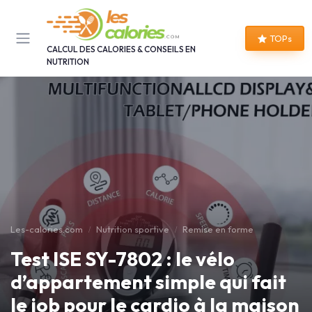
Panneau de gestion des cookies
TOPs
CALCUL DES CALORIES & CONSEILS EN
NUTRITION
Les-calories.com
Nutrition sportive
Remise en forme
Test ISE SY-7802 : le vélo
d’appartement simple qui fait
le job pour le cardio à la maison