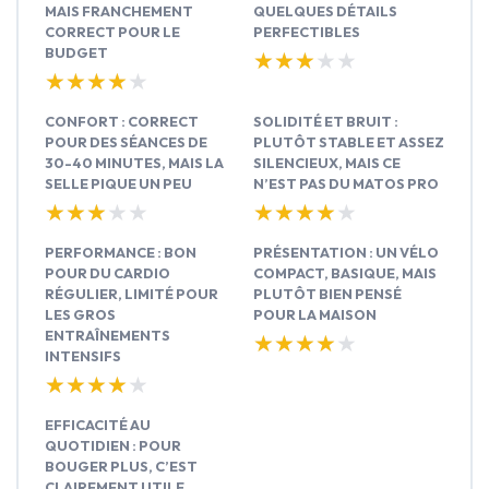
MAIS FRANCHEMENT
QUELQUES DÉTAILS
CORRECT POUR LE
PERFECTIBLES
BUDGET
★★★★★
★★★★★
★★★★★
★★★★★
CONFORT : CORRECT
SOLIDITÉ ET BRUIT :
POUR DES SÉANCES DE
PLUTÔT STABLE ET ASSEZ
30-40 MINUTES, MAIS LA
SILENCIEUX, MAIS CE
SELLE PIQUE UN PEU
N’EST PAS DU MATOS PRO
★★★★★
★★★★★
★★★★★
★★★★★
PERFORMANCE : BON
PRÉSENTATION : UN VÉLO
POUR DU CARDIO
COMPACT, BASIQUE, MAIS
RÉGULIER, LIMITÉ POUR
PLUTÔT BIEN PENSÉ
LES GROS
POUR LA MAISON
ENTRAÎNEMENTS
★★★★★
★★★★★
INTENSIFS
★★★★★
★★★★★
EFFICACITÉ AU
QUOTIDIEN : POUR
BOUGER PLUS, C’EST
CLAIREMENT UTILE