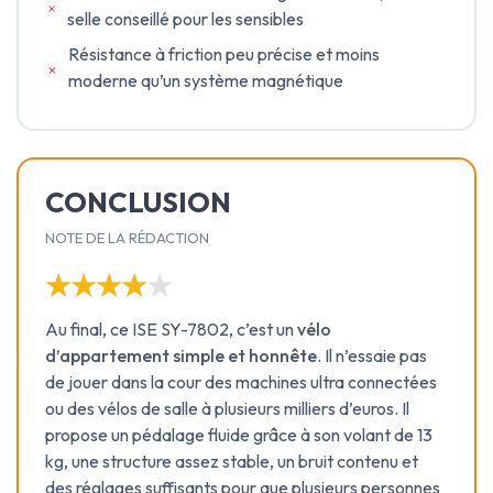
selle conseillé pour les sensibles
Résistance à friction peu précise et moins
moderne qu’un système magnétique
CONCLUSION
NOTE DE LA RÉDACTION
★★★★★
★★★★★
Au final, ce ISE SY-7802, c’est un
vélo
d’appartement simple et honnête
. Il n’essaie pas
de jouer dans la cour des machines ultra connectées
ou des vélos de salle à plusieurs milliers d’euros. Il
propose un pédalage fluide grâce à son volant de 13
kg, une structure assez stable, un bruit contenu et
des réglages suffisants pour que plusieurs personnes