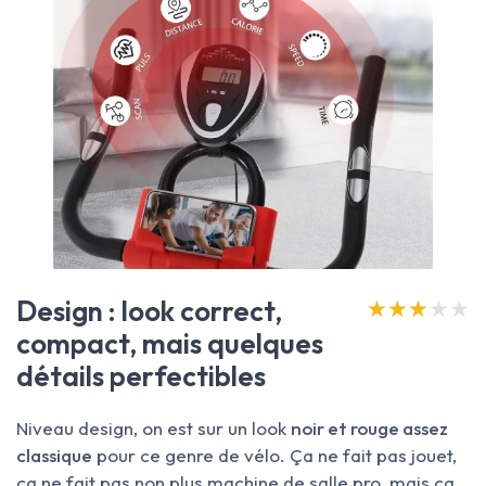
Design : look correct,
★★★★★
★★★★★
compact, mais quelques
détails perfectibles
Niveau design, on est sur un look
noir et rouge assez
classique
pour ce genre de vélo. Ça ne fait pas jouet,
ça ne fait pas non plus machine de salle pro, mais ça