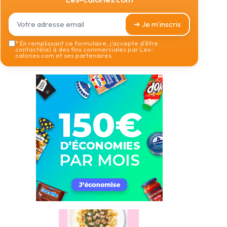
➔ Je m'inscris
*
En remplissant ce formulaire, j’accepte d’être
contacté(e) à des fins commerciales par Les-
calories.com et ses partenaires.