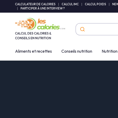
Panneau de gestion des cookies
CALCULATEUR DE CALORIES
|
CALCUL IMC
|
CALCUL POIDS
|
NEW
|
PARTICIPER À UNE INTERVIEW ?
CALCUL DES CALORIES &
CONSEILS EN NUTRITION
Aliments et recettes
Conseils nutrition
Nutrition