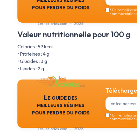
pour perdre du poids
*
En remplissant
commerciales p
Les-calories.com — 2026
Valeur nutritionnelle pour 100 g
Calories : 59 kcal
• Proteines : 4 g
• Glucides : 3 g
• Lipides : 2 g
Téléchargez
Le guide des
meilleurs régimes
pour perdre du poids
*
En remplissant
commerciales p
Les-calories.com — 2026