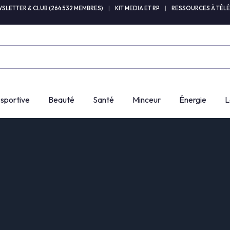
SLETTER & CLUB (264 532 MEMBRES)
|
KIT MEDIA ET RP
|
RESSOURCES À TÉL
 sportive
Beauté
Santé
Minceur
Énergie
L