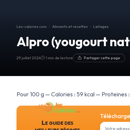
Les-calories.com
Aliments et recettes
Laitages
Alpro (yougourt nat
29 juillet 2024
1 min de lecture
Partager cette page
Pour 100 g — Calories : 59 kcal — Proteines : 
Téléchargez
Le guide des
meilleurs régimes