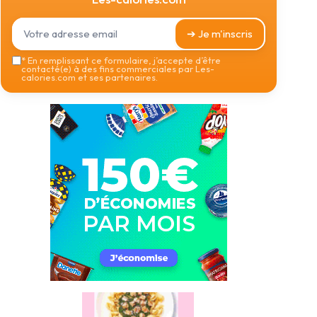
➔ Je m'inscris
*
En remplissant ce formulaire, j’accepte d’être
contacté(e) à des fins commerciales par Les-
calories.com et ses partenaires.