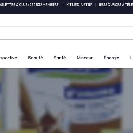
SLETTER & CLUB (264 532 MEMBRES)
|
KIT MEDIA ET RP
|
RESSOURCES À TÉL
 sportive
Beauté
Santé
Minceur
Énergie
L