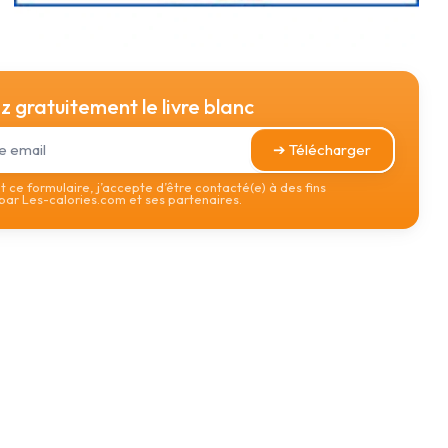
 gratuitement le livre blanc
➔ Télécharger
 ce formulaire, j’accepte d’être contacté(e) à des fins
ar Les-calories.com et ses partenaires.