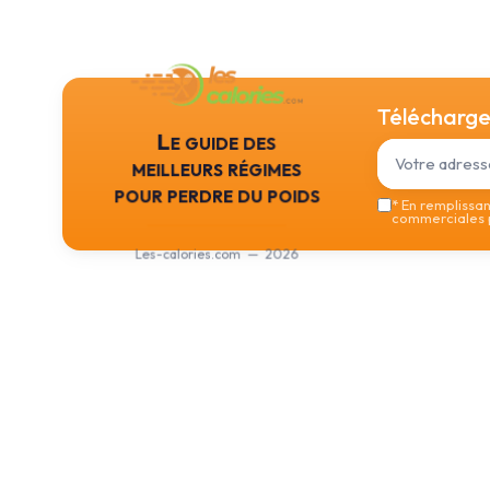
Téléchargez
Le guide des
meilleurs régimes
pour perdre du poids
*
En remplissant
commerciales p
Les-calories.com — 2026