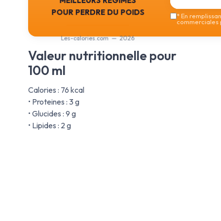
pour perdre du poids
*
En remplissant
commerciales p
Les-calories.com — 2026
Valeur nutritionnelle pour
100 ml
Calories : 76 kcal
• Proteines : 3 g
• Glucides : 9 g
• Lipides : 2 g