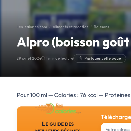
Les-calories.com
Aliments et recettes
Boissons
Alpro (boisson goût
29 juillet 2024
1 min de lecture
Partager cette page
Pour 100 ml — Calories : 76 kcal — Proteines :
Téléchargez
Le guide des
meilleurs régimes