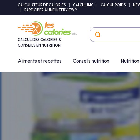
Panneau de gestion des cookies
CALCULATEUR DE CALORIES
|
CALCUL IMC
|
CALCUL POIDS
|
NEW
|
PARTICIPER À UNE INTERVIEW ?
CALCUL DES CALORIES &
CONSEILS EN NUTRITION
Aliments et recettes
Conseils nutrition
Nutrition