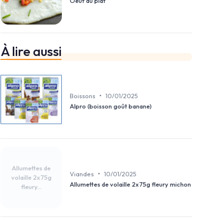
Oeuf au plat
À lire aussi
•
Boissons
10/01/2025
Alpro (boisson goût banane)
Allumettes de
•
Viandes
10/01/2025
volaille 2x75g
Allumettes de volaille 2x75g fleury michon
fleury...