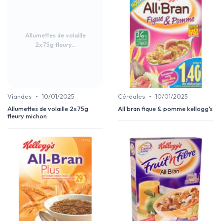
Allumettes de volaille
2x75g fleury...
•
•
Viandes
10/01/2025
Céréales
10/01/2025
Allumettes de volaille 2x75g
All'bran fique & pomme kellogg's
fleury michon