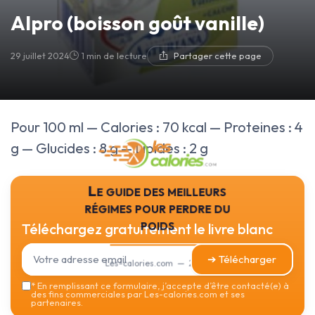
Alpro (boisson goût vanille)
29 juillet 2024
1 min de lecture
Partager cette page
Pour 100 ml — Calories : 70 kcal — Proteines : 4
g — Glucides : 8 g — Lipides : 2 g
Le guide des meilleurs
régimes pour perdre du
poids
Téléchargez gratuitement le livre blanc
➔ Télécharger
Les-calories.com — 2026
*
En remplissant ce formulaire, j’accepte d’être contacté(e) à
des fins commerciales par Les-calories.com et ses
partenaires.