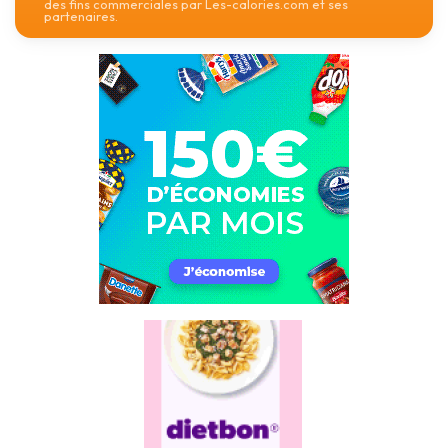
des fins commerciales par Les-calories.com et ses
partenaires.