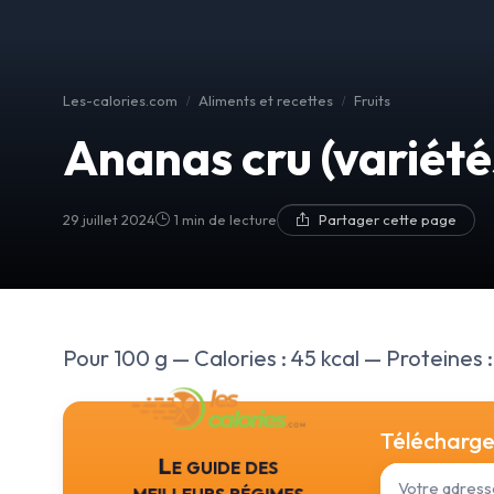
Les-calories.com
Aliments et recettes
Fruits
Ananas cru (variétés
29 juillet 2024
1 min de lecture
Partager cette page
Pour 100 g — Calories : 45 kcal — Proteines : 
Téléchargez
Le guide des
meilleurs régimes