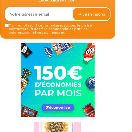
➔ Je m'inscris
*
En remplissant ce formulaire, j’accepte d’être
contacté(e) à des fins commerciales par Les-
calories.com et ses partenaires.