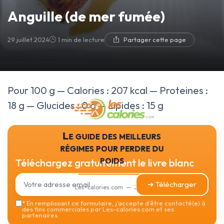
Anguille (de mer fumée)
29 juillet 2024
1 min de lecture
Partager cette page
Pour 100 g — Calories : 207 kcal — Proteines :
18 g — Glucides : 0 g — Lipides : 15 g
Le guide des meilleurs
régimes pour perdre du
poids
Téléchargez gratuitement le livre blanc
➔ Télécharger
Les-calories.com — 2026
*
En remplissant ce formulaire, j’accepte d’être contacté(e) à
des fins commerciales par Les-calories.com et ses
partenaires.