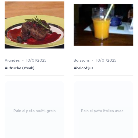
•
•
Viandes
10/01/2025
Boissons
10/01/2025
Autruche (steak)
Abricot jus
Pain el peto multi-grain
Pain el peto italien avec...