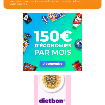
des fins commerciales par Les-calories.com et ses
partenaires.