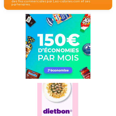
des fins commerciales par Les-calories.com et ses
partenaires.