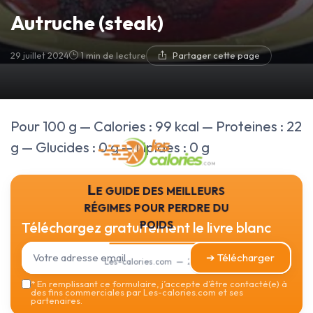
Autruche (steak)
29 juillet 2024
1 min de lecture
Partager cette page
Pour 100 g — Calories : 99 kcal — Proteines : 22
g — Glucides : 0 g — Lipides : 0 g
Le guide des meilleurs
régimes pour perdre du
poids
Téléchargez gratuitement le livre blanc
➔ Télécharger
Les-calories.com — 2026
*
En remplissant ce formulaire, j’accepte d’être contacté(e) à
des fins commerciales par Les-calories.com et ses
partenaires.