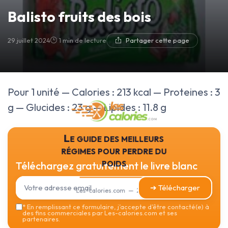
Balisto fruits des bois
29 juillet 2024
1 min de lecture
Partager cette page
Pour 1 unité — Calories : 213 kcal — Proteines : 3
g — Glucides : 23 g — Lipides : 11.8 g
Le guide des meilleurs
régimes pour perdre du
poids
Téléchargez gratuitement le livre blanc
➔ Télécharger
Les-calories.com — 2026
*
En remplissant ce formulaire, j’accepte d’être contacté(e) à
des fins commerciales par Les-calories.com et ses
partenaires.