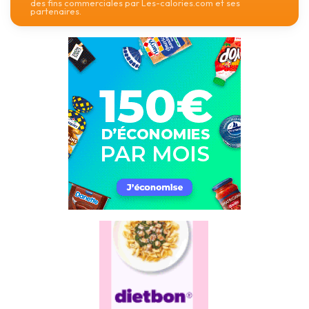
des fins commerciales par Les-calories.com et ses
partenaires.