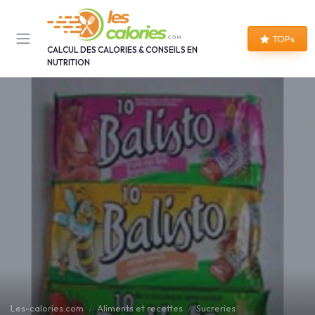
Panneau de gestion des cookies
TOPs
CALCUL DES CALORIES & CONSEILS EN
NUTRITION
Les-calories.com
Aliments et recettes
Sucreries