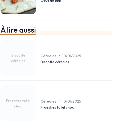
Oeuf au plat
À lire aussi
Biscotte
•
Céréales
10/01/2025
céréales
Biscotte céréales
Froesties total
•
Céréales
10/01/2025
choc
Froesties total choc