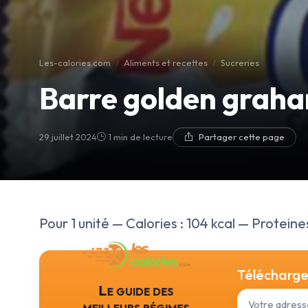
Les-calories.com
Aliments et recettes
Sucreries
Barre golden grah
29 juillet 2024
1 min de lecture
Partager cette page
Pour 1 unité — Calories : 104 kcal — Proteines 
Téléchargez
Le guide des
meilleurs régimes