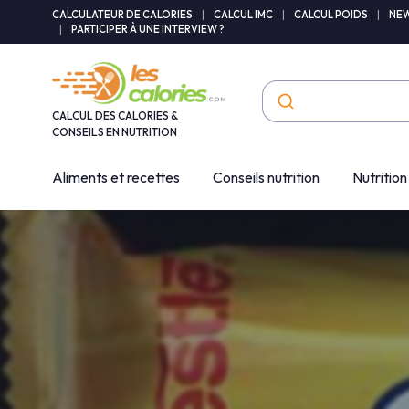
Panneau de gestion des cookies
CALCULATEUR DE CALORIES
|
CALCUL IMC
|
CALCUL POIDS
|
NEW
|
PARTICIPER À UNE INTERVIEW ?
CALCUL DES CALORIES &
CONSEILS EN NUTRITION
Aliments et recettes
Conseils nutrition
Nutrition