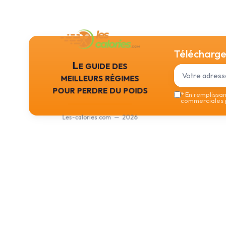
Téléchargez
Le guide des
meilleurs régimes
pour perdre du poids
*
En remplissant
commerciales p
Les-calories.com — 2026