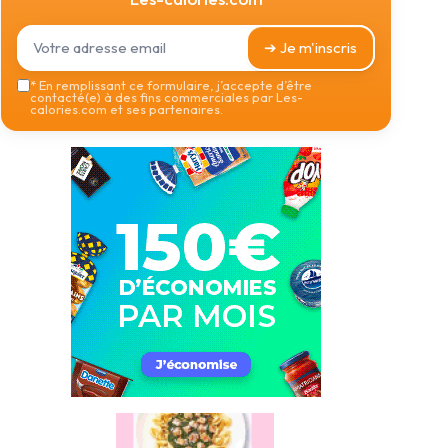
➔ Je m'inscris
*
En remplissant ce formulaire, j’accepte d’être
contacté(e) à des fins commerciales par Les-
calories.com et ses partenaires.