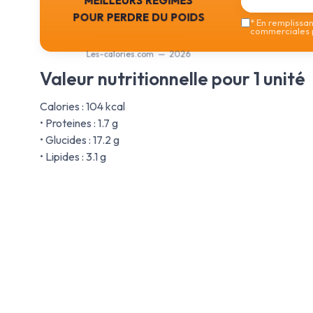
pour perdre du poids
*
En remplissant
commerciales p
Les-calories.com — 2026
Valeur nutritionnelle pour 1 unité
Calories : 104 kcal
• Proteines : 1.7 g
• Glucides : 17.2 g
• Lipides : 3.1 g