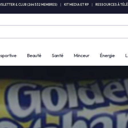
SLETTER & CLUB (264 532 MEMBRES)
|
KIT MEDIA ET RP
|
RESSOURCES À TÉL
 sportive
Beauté
Santé
Minceur
Énergie
L