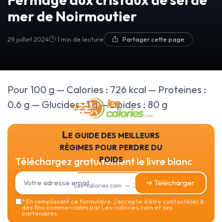
mer de Noirmoutier
29 juillet 2024
1 min de lecture
Partager cette page
Pour 100 g — Calories : 726 kcal — Proteines :
0.6 g — Glucides : 1 g — Lipides : 80 g
Le guide des meilleurs
régimes pour perdre du
poids
Téléchargez gratuitement le livre blanc
➔ Télécharger
Les-calories.com — 2026
*
En remplissant ce formulaire, j’accepte d’être contacté(e) à
des fins commerciales par Les-calories.com et ses
partenaires.