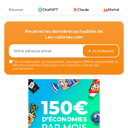
Résumer
ChatGPT
Claude
Mistral
Recevez les dernières actualités de
Les-calories.com
➔ Je m'inscris
*
En remplissant ce formulaire, j’accepte d’être contacté(e) à
des fins commerciales par Les-calories.com et ses
partenaires.