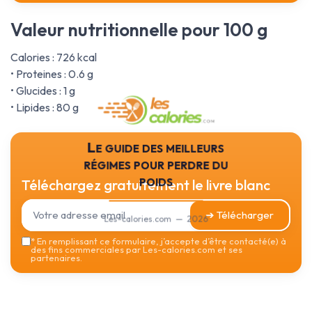
Valeur nutritionnelle pour 100 g
Calories : 726 kcal
• Proteines : 0.6 g
• Glucides : 1 g
• Lipides : 80 g
Le guide des meilleurs
régimes pour perdre du
poids
Téléchargez gratuitement le livre blanc
➔ Télécharger
Les-calories.com — 2026
*
En remplissant ce formulaire, j’accepte d’être contacté(e) à
des fins commerciales par Les-calories.com et ses
partenaires.