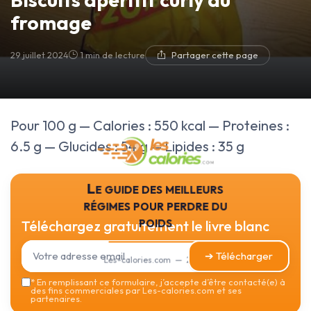
fromage
29 juillet 2024
1 min de lecture
Partager cette page
Pour 100 g — Calories : 550 kcal — Proteines :
6.5 g — Glucides : 54 g — Lipides : 35 g
Le guide des meilleurs
régimes pour perdre du
poids
Téléchargez gratuitement le livre blanc
➔ Télécharger
Les-calories.com — 2026
*
En remplissant ce formulaire, j’accepte d’être contacté(e) à
des fins commerciales par Les-calories.com et ses
partenaires.