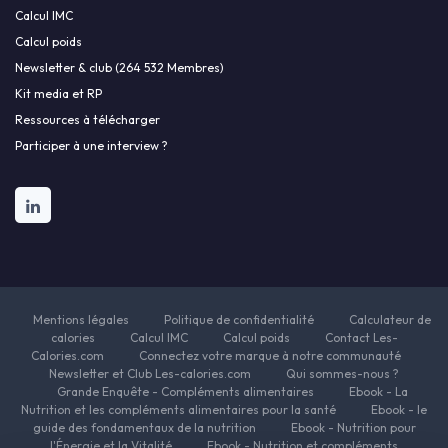
Calcul IMC
Calcul poids
Newsletter & club (264 532 Membres)
Kit media et RP
Ressources à télécharger
Participer à une interview ?
Mentions légales
Politique de confidentialité
Calculateur de
calories
Calcul IMC
Calcul poids
Contact Les-
Calories.com
Connectez votre marque à notre communauté
Newsletter et Club Les-calories.com
Qui sommes-nous ?
Grande Enquête - Compléments alimentaires
Ebook - La
Nutrition et les compléments alimentaires pour la santé
Ebook - le
guide des fondamentaux de la nutrition
Ebook - Nutrition pour
l'Énergie et la Vitalité
Ebook - Nutrition et compléments