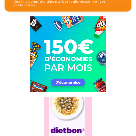
des fins commerciales par Les-calories.com et ses
partenaires.