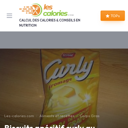
Panneau de gestion des cookies
TOPs
CALCUL DES CALORIES & CONSEILS EN
NUTRITION
Les-calories.com
Aliments et recettes
Corps Gras
Biscuits apéritif curly au