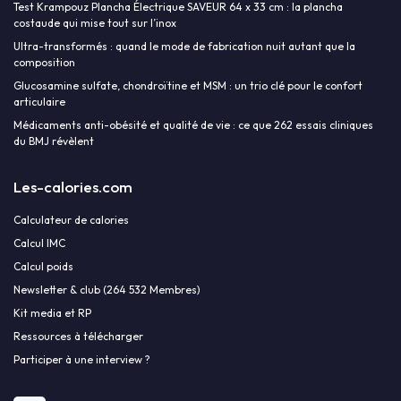
Test Krampouz Plancha Électrique SAVEUR 64 x 33 cm : la plancha
costaude qui mise tout sur l’inox
Ultra-transformés : quand le mode de fabrication nuit autant que la
composition
Glucosamine sulfate, chondroïtine et MSM : un trio clé pour le confort
articulaire
Médicaments anti-obésité et qualité de vie : ce que 262 essais cliniques
du BMJ révèlent
Les-calories.com
Calculateur de calories
Calcul IMC
Calcul poids
Newsletter & club (264 532 Membres)
Kit media et RP
Ressources à télécharger
Participer à une interview ?