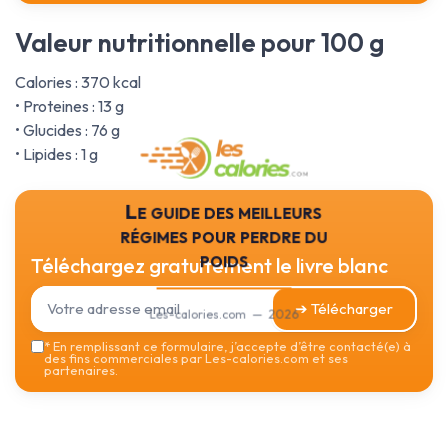
Valeur nutritionnelle pour 100 g
Calories : 370 kcal
• Proteines : 13 g
• Glucides : 76 g
• Lipides : 1 g
Le guide des meilleurs
régimes pour perdre du
poids
Téléchargez gratuitement le livre blanc
➔ Télécharger
Les-calories.com — 2026
*
En remplissant ce formulaire, j’accepte d’être contacté(e) à
des fins commerciales par Les-calories.com et ses
partenaires.