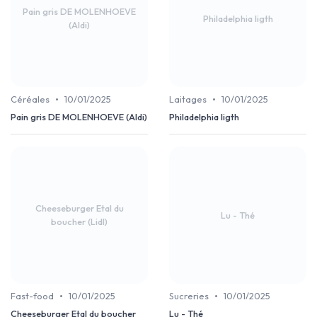
Pain gris DE MOLENHOEVE
Philadelphia ligth
(Aldi)
•
•
Céréales
10/01/2025
Laitages
10/01/2025
Pain gris DE MOLENHOEVE (Aldi)
Philadelphia ligth
Cheeseburger Etal du
Lu - Thé
boucher (Lidl)
•
•
Fast-food
10/01/2025
Sucreries
10/01/2025
Cheeseburger Etal du boucher
Lu - Thé