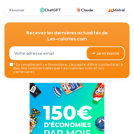
Résumer
ChatGPT
Claude
Mistral
Recevez les dernières actualités de
Les-calories.com
➔ Je m'inscris
*
En remplissant ce formulaire, j’accepte d’être contacté(e) à
des fins commerciales par Les-calories.com et ses
partenaires.