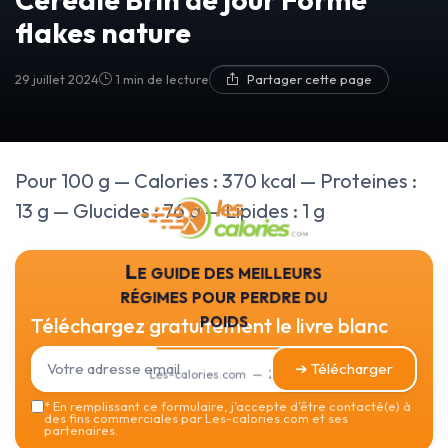
flakes nature
29 juillet 2024
1 min de lecture
Partager cette page
Pour 100 g — Calories : 370 kcal — Proteines :
13 g — Glucides : 76 g — Lipides : 1 g
Le guide des meilleurs
régimes pour perdre du
poids
Téléchargez gratuitement le livre blanc
➔ Télécharger
Les-calories.com — 2026
*
En remplissant ce formulaire, j’accepte d’être contacté(e) à
des fins commerciales par Les-calories.com et ses
partenaires.