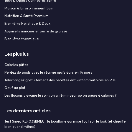
Tech & Objets Connectés Santé
Maison & Environnement Sain
Nutrition & Santé Premium
Bien-être Holistique & Doux
Appareils minceur et perte de graisse
Bien-être thermique
Les plus lus
Calories pâtes
Perdez du poids avec le régime œufs durs en 14 jours
Téléchargez gratuitement des recettes anti-inflammatoires en PDF
Oeuf au plat
Les flocons d'avoine le soir : un allié minceur ou un piège à calories ?
Les derniers articles
Test Smeg KLF03SBMEU : la bouilloire qui mise tout sur le look (et chauffe
bien quand même)