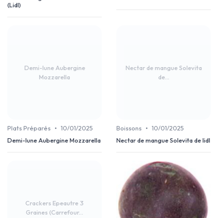
(Lidl)
Demi-lune Aubergine
Nectar de mangue Solevita
Mozzarella
de...
•
•
Plats Préparés
10/01/2025
Boissons
10/01/2025
Demi-lune Aubergine Mozzarella
Nectar de mangue Solevita de lidl
Crackers Epeautre 3
Graines (Carrefour...