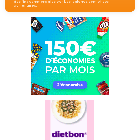
des fins commerciales par Les-calories.com et ses
partenaires.