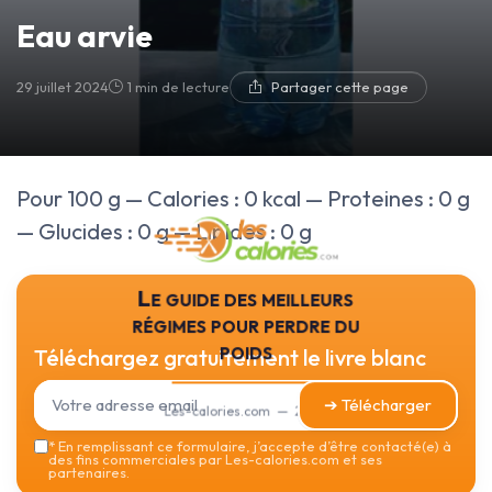
Eau arvie
29 juillet 2024
1 min de lecture
Partager cette page
Pour 100 g — Calories : 0 kcal — Proteines : 0 g
— Glucides : 0 g — Lipides : 0 g
Le guide des meilleurs
régimes pour perdre du
poids
Téléchargez gratuitement le livre blanc
➔ Télécharger
Les-calories.com — 2026
*
En remplissant ce formulaire, j’accepte d’être contacté(e) à
des fins commerciales par Les-calories.com et ses
partenaires.