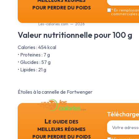
pour perdre du poids
*
En remplissant
commerciales p
Les-calories.com — 2026
Valeur nutritionnelle pour 100 g
Calories : 454 kcal
• Proteines : 7 g
• Glucides : 57 g
• Lipides : 21 g
Étoiles à la cannelle de Fortwenger
Téléchargez
Le guide des
meilleurs régimes
pour perdre du poids