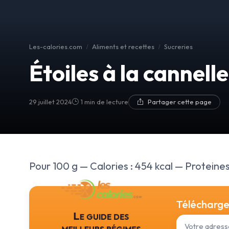
Les-calories.com
Aliments et recettes
Sucreries
Étoiles à la cannelle
29 juillet 2024
1 min de lecture
Partager cette page
Pour 100 g — Calories : 454 kcal — Proteines :
Téléchargez
Le guide des
meilleurs régimes