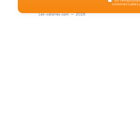
*
En remplissant
commerciales p
Les-calories.com — 2026