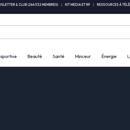
SLETTER & CLUB (264 532 MEMBRES)
|
KIT MEDIA ET RP
|
RESSOURCES À TÉL
 sportive
Beauté
Santé
Minceur
Énergie
L