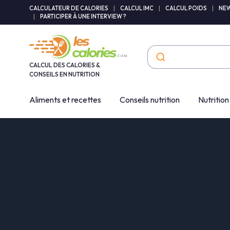
Panneau de gestion des cookies
CALCULATEUR DE CALORIES
|
CALCUL IMC
|
CALCUL POIDS
|
NEW
|
PARTICIPER À UNE INTERVIEW ?
CALCUL DES CALORIES &
CONSEILS EN NUTRITION
Aliments et recettes
Conseils nutrition
Nutrition