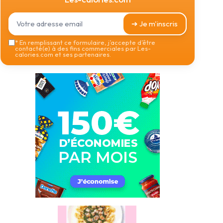
➔ Je m'inscris
*
En remplissant ce formulaire, j’accepte d’être
contacté(e) à des fins commerciales par Les-
calories.com et ses partenaires.