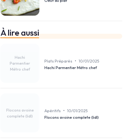
Oeuf au plat
À lire aussi
Hachi
•
Plats Préparés
10/01/2025
Parmentier
Hachi Parmentier Métro chef
Métro chef
Flocons avoine
•
Apéritifs
10/01/2025
complete (lidl)
Flocons avoine complete (lidl)