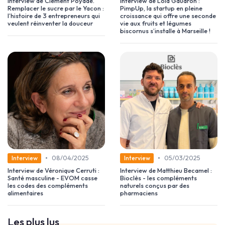
Interview de Clément Poyade.
Interview de Lola Gaudron :
Remplacer le sucre par le Yacon :
PimpUp, la startup en pleine
l’histoire de 3 entrepreneurs qui
croissance qui offre une seconde
veulent réinventer la douceur
vie aux fruits et légumes
biscornus s’installe à Marseille !
•
•
08/04/2025
05/03/2025
Interview
Interview
Interview de Véronique Cerruti :
Interview de Matthieu Becamel :
Santé masculine - EVOM casse
Bioclès - les compléments
les codes des compléments
naturels conçus par des
alimentaires
pharmaciens
Les plus lus