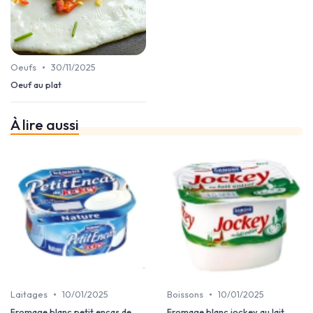
•
Oeufs
30/11/2025
Oeuf au plat
À lire aussi
•
•
Laitages
10/01/2025
Boissons
10/01/2025
Fromage blanc petit encas de
Fromage blanc jockey au lait