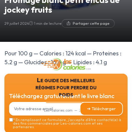
jockey fruits
29 juillet 2024
1 min de lecture
Partager cette page
Pour 100 g — Calories : 124 kcal — Proteines :
5.2 g — Glucides : 16.6 g — Lipides : 4.1 g
Le guide des meilleurs
régimes pour perdre du
poids
Téléchargez gratuitement le livre blanc
➔ Télécharger
Les-calories.com — 2026
*
En remplissant ce formulaire, j’accepte d’être contacté(e) à
des fins commerciales par Les-calories.com et ses
partenaires.