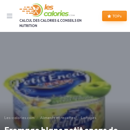
Panneau de gestion des cookies
TOPs
CALCUL DES CALORIES & CONSEILS EN
NUTRITION
Les-calories.com
Aliments et recettes
Laitages
Fromage blanc petit encas de