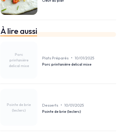
Oeuf au plat
À lire aussi
Porc
•
Plats Préparés
10/01/2025
printanière
Porc printanière delical mixe
delical mixe
Pointe de brie
•
Desserts
10/01/2025
(leclerc)
Pointe de brie (leclerc)