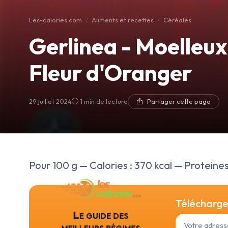
Les-calories.com
Aliments et recettes
Céréales
Gerlinea - Moelleux
Fleur d'Oranger
29 juillet 2024
1 min de lecture
Partager cette page
Pour 100 g — Calories : 370 kcal — Proteines :
Téléchargez
Le guide des
meilleurs régimes