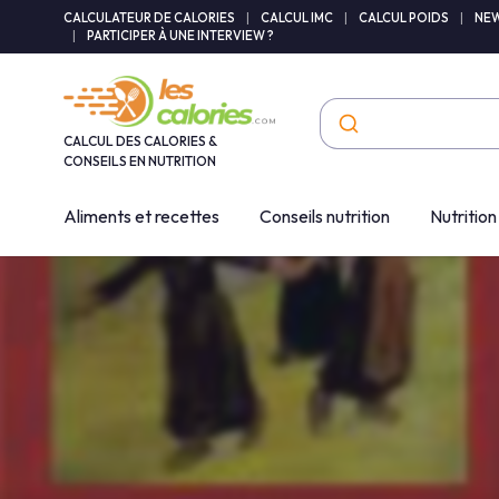
Panneau de gestion des cookies
CALCULATEUR DE CALORIES
|
CALCUL IMC
|
CALCUL POIDS
|
NEW
|
PARTICIPER À UNE INTERVIEW ?
CALCUL DES CALORIES &
CONSEILS EN NUTRITION
Aliments et recettes
Conseils nutrition
Nutrition