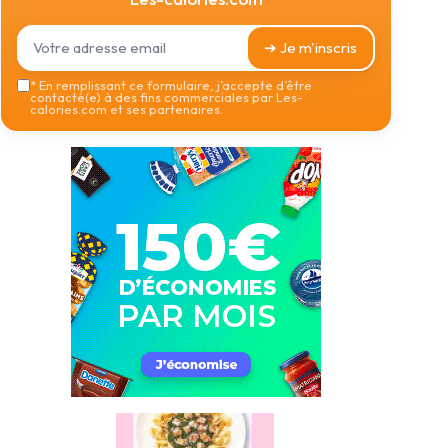
➔ Je m'inscris
*
En remplissant ce formulaire, j’accepte d’être
contacté(e) à des fins commerciales par Les-
calories.com et ses partenaires.