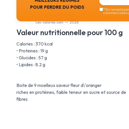
pour perdre du poids
*
En remplissant
commerciales p
Les-calories.com — 2026
Valeur nutritionnelle pour 100 g
Calories : 370 kcal
• Proteines : 19 g
• Glucides : 57 g
• Lipides : 8.2 g
Boite de 9 moelleux saveur fleur d\'oranger
riches en protéines, faible teneur en sucre et source de
fibres