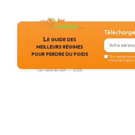
Téléchargez
Le guide des
meilleurs régimes
pour perdre du poids
*
En remplissant
commerciales p
Les-calories.com — 2026