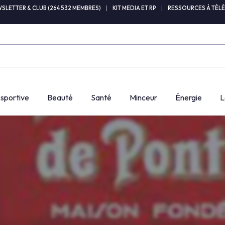
SLETTER & CLUB (264 532 MEMBRES)
|
KIT MEDIA ET RP
|
RESSOURCES À TÉL
 sportive
Beauté
Santé
Minceur
Énergie
L