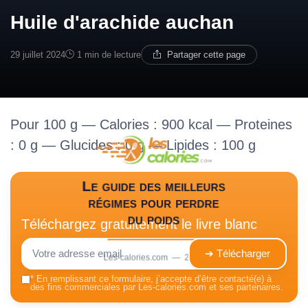
Huile d'arachide auchan
29 juillet 2024
1 min de lecture
Partager cette page
Pour 100 g — Calories : 900 kcal — Proteines
: 0 g — Glucides : 0 g — Lipides : 100 g
Le guide des meilleurs
régimes pour perdre
du poids
Téléchargez gratuitement le livre blanc
➔ Télécharger
Les-calories.com — 2026
*
En remplissant ce formulaire, j’accepte d’être contacté(e) à
des fins commerciales par Les-calories.com et ses partenaires.