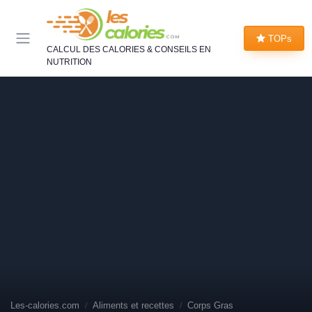
Panneau de gestion des cookies
TOPs
CALCUL DES CALORIES & CONSEILS EN
NUTRITION
Les-calories.com
Aliments et recettes
Corps Gras