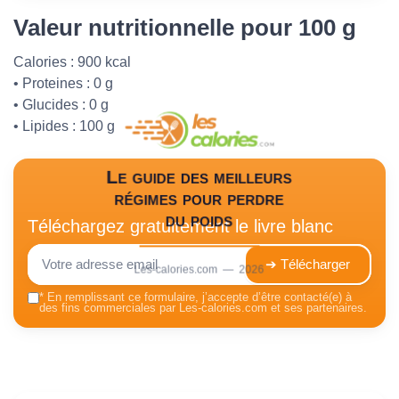
Valeur nutritionnelle pour 100 g
Calories : 900 kcal
• Proteines : 0 g
• Glucides : 0 g
• Lipides : 100 g
Le guide des meilleurs
régimes pour perdre
du poids
Téléchargez gratuitement le livre blanc
➔ Télécharger
Les-calories.com — 2026
*
En remplissant ce formulaire, j’accepte d’être contacté(e) à
des fins commerciales par Les-calories.com et ses partenaires.