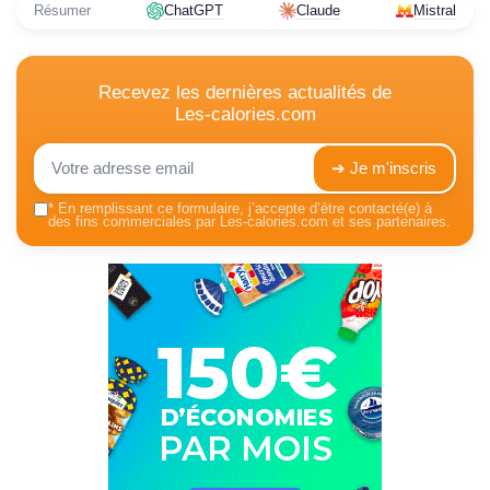
Résumer
ChatGPT
Claude
Mistral
Recevez les dernières actualités de
Les-calories.com
➔ Je m'inscris
*
En remplissant ce formulaire, j’accepte d’être contacté(e) à
des fins commerciales par Les-calories.com et ses partenaires.