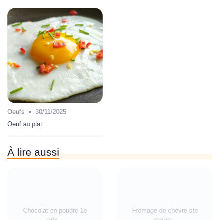
•
Oeufs
30/11/2025
Oeuf au plat
À lire aussi
Chocolat en poudre 1e
Fromage de chèvre ste
prix...
maure...