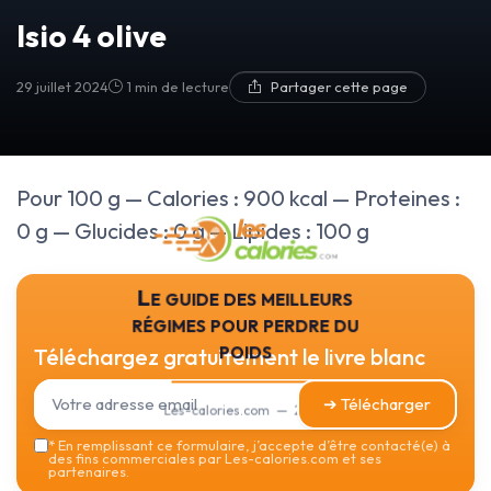
Isio 4 olive
29 juillet 2024
1 min de lecture
Partager cette page
Pour 100 g — Calories : 900 kcal — Proteines :
0 g — Glucides : 0 g — Lipides : 100 g
Le guide des meilleurs
régimes pour perdre du
poids
Téléchargez gratuitement le livre blanc
➔ Télécharger
Les-calories.com — 2026
*
En remplissant ce formulaire, j’accepte d’être contacté(e) à
des fins commerciales par Les-calories.com et ses
partenaires.