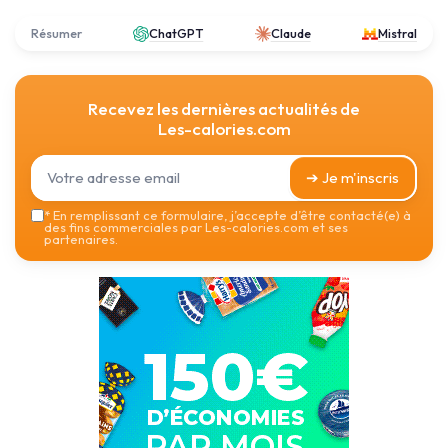
Résumer
ChatGPT
Claude
Mistral
Recevez les dernières actualités de
Les-calories.com
➔ Je m'inscris
*
En remplissant ce formulaire, j’accepte d’être contacté(e) à
des fins commerciales par Les-calories.com et ses
partenaires.