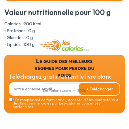
Valeur nutritionnelle pour 100 g
Calories : 900 kcal
• Proteines : 0 g
• Glucides : 0 g
• Lipides : 100 g
Le guide des meilleurs
régimes pour perdre du
poids
Téléchargez gratuitement le livre blanc
➔ Télécharger
Les-calories.com — 2026
*
En remplissant ce formulaire, j’accepte d’être contacté(e) à
des fins commerciales par Les-calories.com et ses
partenaires.