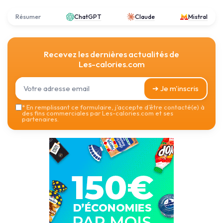
Résumer
ChatGPT
Claude
Mistral
Recevez les dernières actualités de
Les-calories.com
➔ Je m'inscris
*
En remplissant ce formulaire, j’accepte d’être contacté(e) à
des fins commerciales par Les-calories.com et ses
partenaires.