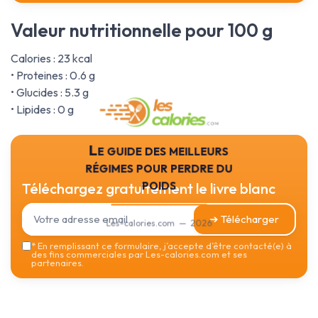
Valeur nutritionnelle pour 100 g
Calories : 23 kcal
• Proteines : 0.6 g
• Glucides : 5.3 g
• Lipides : 0 g
Le guide des meilleurs
régimes pour perdre du
poids
Téléchargez gratuitement le livre blanc
➔ Télécharger
Les-calories.com — 2026
*
En remplissant ce formulaire, j’accepte d’être contacté(e) à
des fins commerciales par Les-calories.com et ses
partenaires.