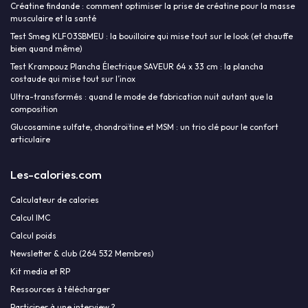
Créatine findande : comment optimiser la prise de créatine pour la masse
musculaire et la santé
Test Smeg KLF03SBMEU : la bouilloire qui mise tout sur le look (et chauffe
bien quand même)
Test Krampouz Plancha Électrique SAVEUR 64 x 33 cm : la plancha
costaude qui mise tout sur l’inox
Ultra-transformés : quand le mode de fabrication nuit autant que la
composition
Glucosamine sulfate, chondroïtine et MSM : un trio clé pour le confort
articulaire
Les-calories.com
Calculateur de calories
Calcul IMC
Calcul poids
Newsletter & club (264 532 Membres)
Kit media et RP
Ressources à télécharger
Participer à une interview ?