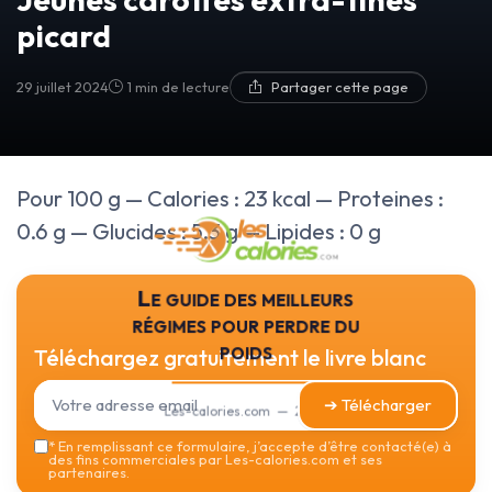
picard
29 juillet 2024
1 min de lecture
Partager cette page
Pour 100 g — Calories : 23 kcal — Proteines :
0.6 g — Glucides : 5.3 g — Lipides : 0 g
Le guide des meilleurs
régimes pour perdre du
poids
Téléchargez gratuitement le livre blanc
➔ Télécharger
Les-calories.com — 2026
*
En remplissant ce formulaire, j’accepte d’être contacté(e) à
des fins commerciales par Les-calories.com et ses
partenaires.