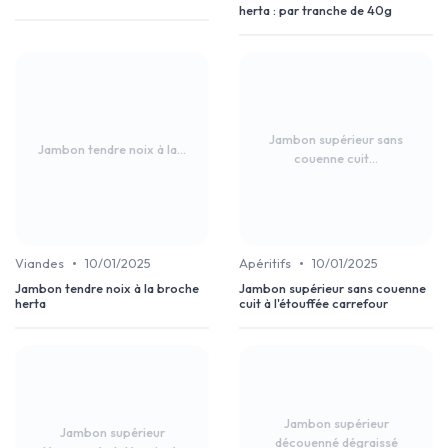
herta : par tranche de 40g
Jambon supérieur sans
Jambon tendre noix à la...
couenne cuit...
•
•
Viandes
10/01/2025
Apéritifs
10/01/2025
Jambon tendre noix à la broche
Jambon supérieur sans couenne
herta
cuit à l'étouffée carrefour
Jambon supérieur
Jambon supérieur
découenné dégraissé