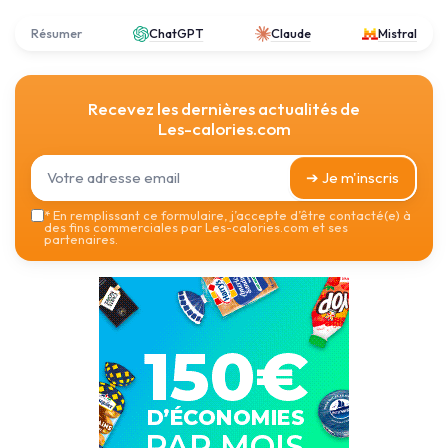
Résumer
ChatGPT
Claude
Mistral
Recevez les dernières actualités de
Les-calories.com
➔ Je m'inscris
*
En remplissant ce formulaire, j’accepte d’être contacté(e) à
des fins commerciales par Les-calories.com et ses
partenaires.