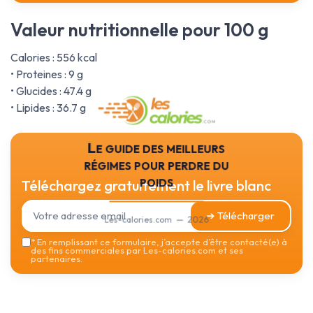
Valeur nutritionnelle pour 100 g
Calories : 556 kcal
• Proteines : 9 g
• Glucides : 47.4 g
• Lipides : 36.7 g
Le guide des meilleurs
régimes pour perdre du
poids
Téléchargez gratuitement le livre blanc
➔ Télécharger
Les-calories.com — 2026
*
En remplissant ce formulaire, j’accepte d’être contacté(e) à
des fins commerciales par Les-calories.com et ses
partenaires.