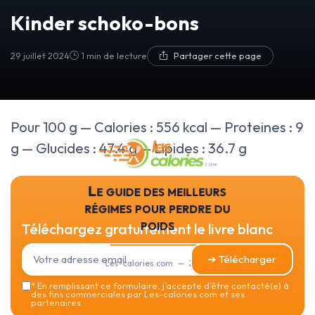
Kinder schoko-bons
29 juillet 2024
1 min de lecture
Partager cette page
Pour 100 g — Calories : 556 kcal — Proteines : 9
g — Glucides : 47.4 g — Lipides : 36.7 g
Le guide des meilleurs
régimes pour perdre du
poids
Téléchargez gratuitement le livre blanc
➔ Télécharger
Les-calories.com — 2026
*
En remplissant ce formulaire, j’accepte d’être contacté(e) à
des fins commerciales par Les-calories.com et ses
partenaires.