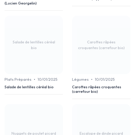
(Lucien Georgelin)
Salade de lentilles céréal
Carottes râpées
bio
croquantes (carrefour bio)
•
•
Plats Préparés
10/01/2025
Légumes
10/01/2025
Salade de lentilles céréal bio
Carottes râpées croquantes
(carrefour bio)
Nuggets de poulet picard
Escalope de dinde picard