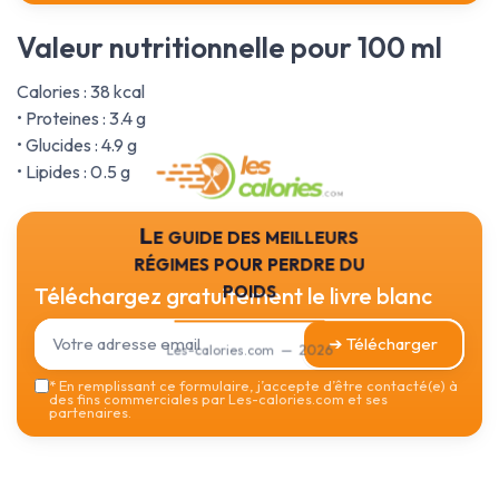
Valeur nutritionnelle pour 100 ml
Calories : 38 kcal
• Proteines : 3.4 g
• Glucides : 4.9 g
• Lipides : 0.5 g
Le guide des meilleurs
régimes pour perdre du
poids
Téléchargez gratuitement le livre blanc
➔ Télécharger
Les-calories.com — 2026
*
En remplissant ce formulaire, j’accepte d’être contacté(e) à
des fins commerciales par Les-calories.com et ses
partenaires.