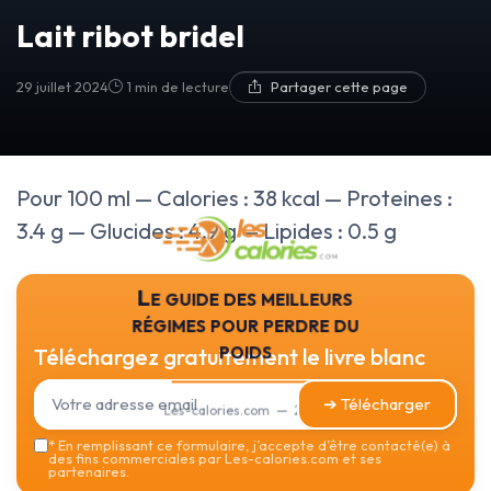
Lait ribot bridel
29 juillet 2024
1 min de lecture
Partager cette page
Pour 100 ml — Calories : 38 kcal — Proteines :
3.4 g — Glucides : 4.9 g — Lipides : 0.5 g
Le guide des meilleurs
régimes pour perdre du
poids
Téléchargez gratuitement le livre blanc
➔ Télécharger
Les-calories.com — 2026
*
En remplissant ce formulaire, j’accepte d’être contacté(e) à
des fins commerciales par Les-calories.com et ses
partenaires.