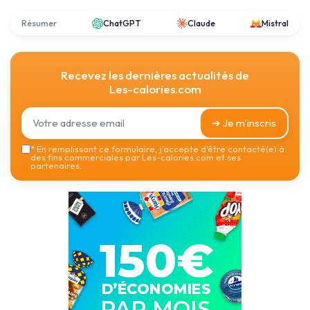
Résumer
ChatGPT
Claude
Mistral
Recevez les dernières actualités de
Les-calories.com
➔ Je m'inscris
*
En remplissant ce formulaire, j’accepte d’être contacté(e) à
des fins commerciales par Les-calories.com et ses
partenaires.