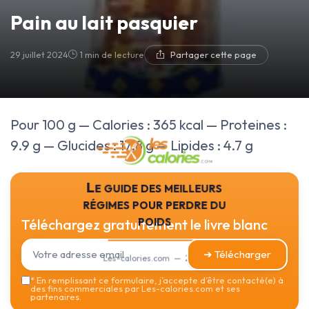
Pain au lait pasquier
29 juillet 2024
1 min de lecture
Partager cette page
Pour 100 g — Calories : 365 kcal — Proteines :
9.9 g — Glucides : 17.8 g — Lipides : 4.7 g
Le guide des meilleurs
régimes pour perdre du
poids
Téléchargez gratuitement le livre blanc
➔ Télécharger
Les-calories.com — 2026
*
En remplissant ce formulaire, j’accepte d’être contacté(e) à
des fins commerciales par Les-calories.com et ses
partenaires.