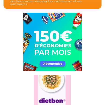
des fins commerciales par Les-calories.com et ses
partenaires.