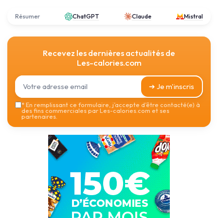
Résumer
ChatGPT
Claude
Mistral
Recevez les dernières actualités de
Les-calories.com
➔ Je m'inscris
*
En remplissant ce formulaire, j’accepte d’être contacté(e) à
des fins commerciales par Les-calories.com et ses
partenaires.