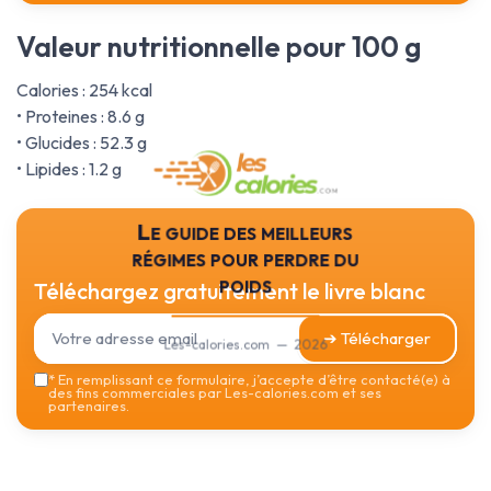
Valeur nutritionnelle pour 100 g
Calories : 254 kcal
• Proteines : 8.6 g
• Glucides : 52.3 g
• Lipides : 1.2 g
Le guide des meilleurs
régimes pour perdre du
poids
Téléchargez gratuitement le livre blanc
➔ Télécharger
Les-calories.com — 2026
*
En remplissant ce formulaire, j’accepte d’être contacté(e) à
des fins commerciales par Les-calories.com et ses
partenaires.