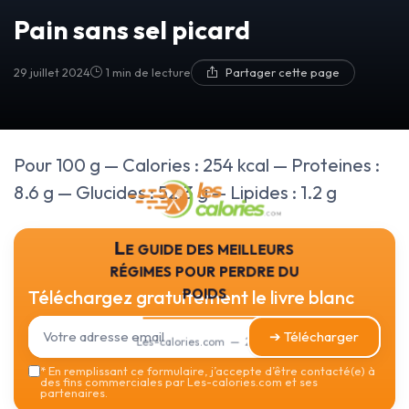
Pain sans sel picard
29 juillet 2024
1 min de lecture
Partager cette page
Pour 100 g — Calories : 254 kcal — Proteines :
8.6 g — Glucides : 52.3 g — Lipides : 1.2 g
Le guide des meilleurs
régimes pour perdre du
poids
Téléchargez gratuitement le livre blanc
➔ Télécharger
Les-calories.com — 2026
*
En remplissant ce formulaire, j’accepte d’être contacté(e) à
des fins commerciales par Les-calories.com et ses
partenaires.