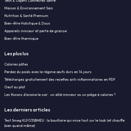
Tech & Objets Connectés Santé
Maison & Environnement Sain
Nutrition & Santé Premium
Bien-être Holistique & Doux
Appareils minceur et perte de graisse
Bien-être thermique
Les plus lus
Calories pâtes
Perdez du poids avec le régime œufs durs en 14 jours
Téléchargez gratuitement des recettes anti-inflammatoires en PDF
Oeuf au plat
Les flocons d'avoine le soir : un allié minceur ou un piège à calories ?
Les derniers articles
Test Smeg KLF03SBMEU : la bouilloire qui mise tout sur le look (et chauffe
bien quand même)