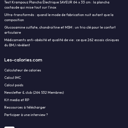
Test Krampouz Plancha Électrique SAVEUR 64 x 33 cm : la plancha
costaude qui mise tout sur l’inox
Ultra-transformés : quand le mode de fabrication nuit autant que la
composition
Glucosamine sulfate, chondroïtine et MSM : un trio clé pour le confort
articulaire
Médicaments anti-obésité et qualité de vie : ce que 262 essais cliniques
du BMJ révèlent
Les-calories.com
Calculateur de calories
Calcul IMC
Calcul poids
Newsletter & club (264 532 Membres)
Kit media et RP
Ressources à télécharger
Participer à une interview ?