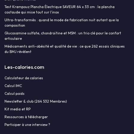
Test Krampouz Plancha Électrique SAVEUR 64 x 33 cm : la plancha
costaude qui mise tout sur l’inox
Ultra-transformés : quand le mode de fabrication nuit autant que la
composition
Glucosamine sulfate, chondroïtine et MSM : un trio clé pour le confort
articulaire
Médicaments anti-obésité et qualité de vie : ce que 262 essais cliniques
du BMJ révèlent
Les-calories.com
Calculateur de calories
Calcul IMC
Calcul poids
Newsletter & club (264 532 Membres)
Kit media et RP
Ressources à télécharger
Participer à une interview ?