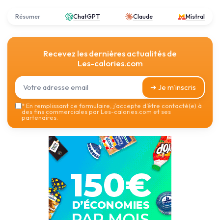
Résumer
ChatGPT
Claude
Mistral
Recevez les dernières actualités de
Les-calories.com
➔ Je m'inscris
*
En remplissant ce formulaire, j’accepte d’être contacté(e) à
des fins commerciales par Les-calories.com et ses
partenaires.