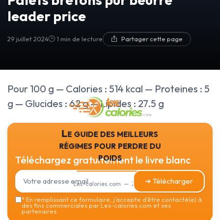
leader price
29 juillet 2024
1 min de lecture
Partager cette page
Pour 100 g — Calories : 514 kcal — Proteines : 5
g — Glucides : 62 g — Lipides : 27.5 g
Le guide des meilleurs
régimes pour perdre du
poids
Téléchargez gratuitement le livre blanc
➔ Télécharger
Les-calories.com — 2026
*
En remplissant ce formulaire, j’accepte d’être contacté(e) à
des fins commerciales par Les-calories.com et ses
partenaires.