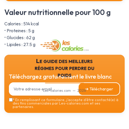
Valeur nutritionnelle pour 100 g
Calories : 514 kcal
• Proteines : 5 g
• Glucides : 62 g
• Lipides : 27.5 g
Le guide des meilleurs
régimes pour perdre du
poids
Téléchargez gratuitement le livre blanc
➔ Télécharger
Les-calories.com — 2026
*
En remplissant ce formulaire, j’accepte d’être contacté(e) à
des fins commerciales par Les-calories.com et ses
partenaires.