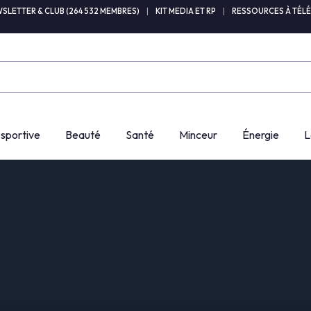
SLETTER & CLUB (264 532 MEMBRES)
|
KIT MEDIA ET RP
|
RESSOURCES À TÉL
 sportive
Beauté
Santé
Minceur
Énergie
L