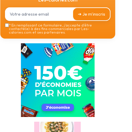
➔ Je m'inscris
*
En remplissant ce formulaire, j’accepte d’être
contacté(e) à des fins commerciales par Les-
calories.com et ses partenaires.