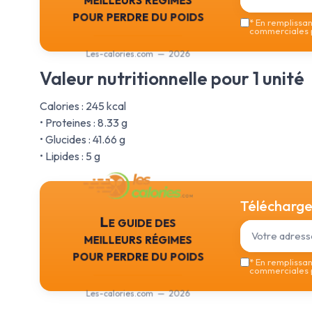
pour perdre du poids
*
En remplissant
commerciales p
Les-calories.com — 2026
Valeur nutritionnelle pour 1 unité
Calories : 245 kcal
• Proteines : 8.33 g
• Glucides : 41.66 g
• Lipides : 5 g
Téléchargez
Le guide des
meilleurs régimes
pour perdre du poids
*
En remplissant
commerciales p
Les-calories.com — 2026