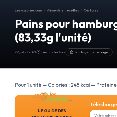
Les-calories.com
Aliments et recettes
Céréales
Pains pour hamburg
(83,33g l'unité)
29 juillet 2024
1 min de lecture
Partager cette page
Pour 1 unité — Calories : 245 kcal — Proteines
Téléchargez
Le guide des
meilleurs régimes