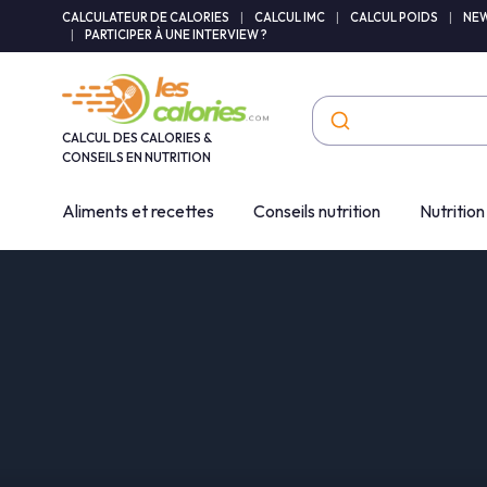
Panneau de gestion des cookies
CALCULATEUR DE CALORIES
|
CALCUL IMC
|
CALCUL POIDS
|
NEW
|
PARTICIPER À UNE INTERVIEW ?
CALCUL DES CALORIES &
CONSEILS EN NUTRITION
Aliments et recettes
Conseils nutrition
Nutrition