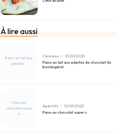
Oeuf au plat
À lire aussi
•
Céréales
10/01/2025
Pains au lait aux
Pains au lait aux pépites de chocolat (la
pépites...
boulangère)
Pains au
•
Apéritifs
10/01/2025
chocolat super
Pains au chocolat super u
u