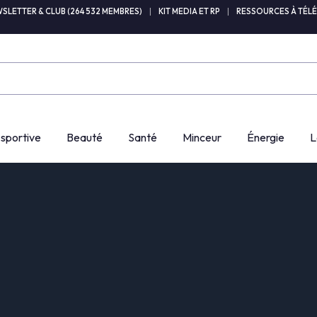
SLETTER & CLUB (264 532 MEMBRES)
|
KIT MEDIA ET RP
|
RESSOURCES À TÉL
 sportive
Beauté
Santé
Minceur
Énergie
L