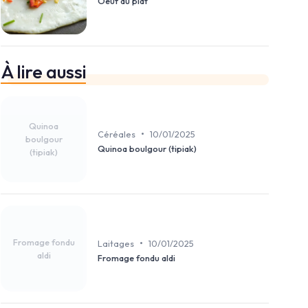
Oeuf au plat
À lire aussi
Quinoa
•
Céréales
10/01/2025
boulgour
Quinoa boulgour (tipiak)
(tipiak)
Fromage fondu
•
Laitages
10/01/2025
aldi
Fromage fondu aldi