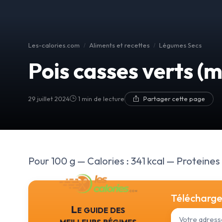
Les-calories.com
Aliments et recettes
Légumes Secs
Pois casses verts (
29 juillet 2024
1 min de lecture
Partager cette page
Pour 100 g — Calories : 341 kcal — Proteines :
Téléchargez
Le guide des
meilleurs régimes