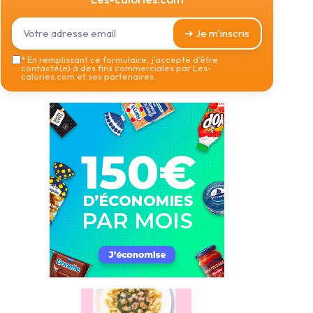
➔ Je m'inscris
*
En remplissant ce formulaire, j’accepte d’être
contacté(e) à des fins commerciales par Les-
calories.com et ses partenaires.