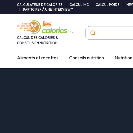
Panneau de gestion des cookies
CALCULATEUR DE CALORIES
|
CALCUL IMC
|
CALCUL POIDS
|
NEW
|
PARTICIPER À UNE INTERVIEW ?
CALCUL DES CALORIES &
CONSEILS EN NUTRITION
Aliments et recettes
Conseils nutrition
Nutrition