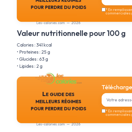
pour perdre du poids
*
En remplissant
commerciales p
Les-calories.com — 2026
Valeur nutritionnelle pour 100 g
Calories : 341 kcal
• Proteines : 25 g
• Glucides : 63 g
• Lipides : 2 g
Téléchargez
Le guide des
meilleurs régimes
pour perdre du poids
*
En remplissant
commerciales p
Les-calories.com — 2026