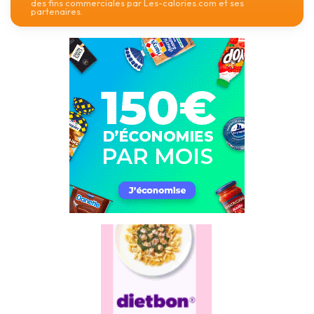
des fins commerciales par Les-calories.com et ses
partenaires.