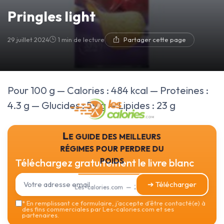
Pringles light
29 juillet 2024
1 min de lecture
Partager cette page
Pour 100 g — Calories : 484 kcal — Proteines :
4.3 g — Glucides : 59 g — Lipides : 23 g
Le guide des meilleurs
régimes pour perdre du
poids
Téléchargez gratuitement le livre blanc
➔ Télécharger
Les-calories.com — 2026
*
En remplissant ce formulaire, j’accepte d’être contacté(e) à
des fins commerciales par Les-calories.com et ses
partenaires.