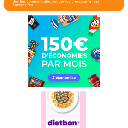
des fins commerciales par Les-calories.com et ses
partenaires.