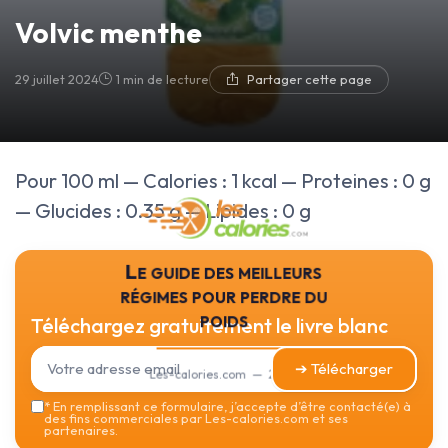
Volvic menthe
29 juillet 2024
1 min de lecture
Partager cette page
Pour 100 ml — Calories : 1 kcal — Proteines : 0 g
— Glucides : 0.35 g — Lipides : 0 g
Le guide des meilleurs
régimes pour perdre du
poids
Téléchargez gratuitement le livre blanc
➔ Télécharger
Les-calories.com — 2026
*
En remplissant ce formulaire, j’accepte d’être contacté(e) à
des fins commerciales par Les-calories.com et ses
partenaires.