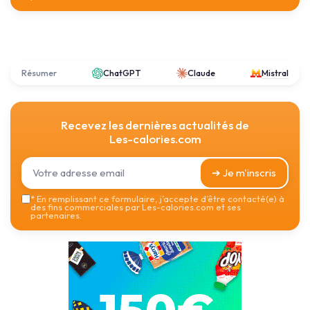
Résumer
ChatGPT
Claude
Mistral
Recevez les dernières actualités de
Les-calories.com
➔ Je m'inscris
*
En remplissant ce formulaire, j’accepte d’être contacté(e) à
des fins commerciales par Les-calories.com et ses
partenaires.