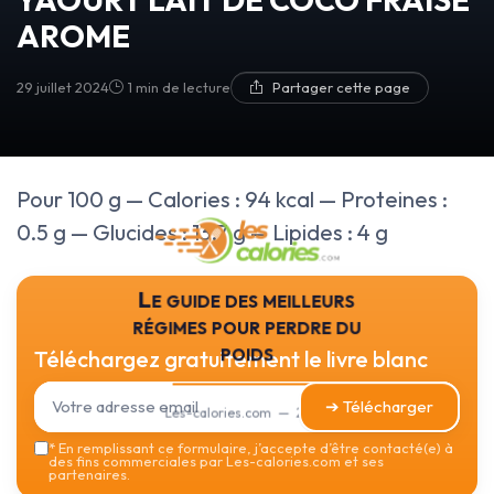
AROME
29 juillet 2024
1 min de lecture
Partager cette page
Pour 100 g — Calories : 94 kcal — Proteines :
0.5 g — Glucides : 13.7 g — Lipides : 4 g
Le guide des meilleurs
régimes pour perdre du
poids
Téléchargez gratuitement le livre blanc
➔ Télécharger
Les-calories.com — 2026
*
En remplissant ce formulaire, j’accepte d’être contacté(e) à
des fins commerciales par Les-calories.com et ses
partenaires.