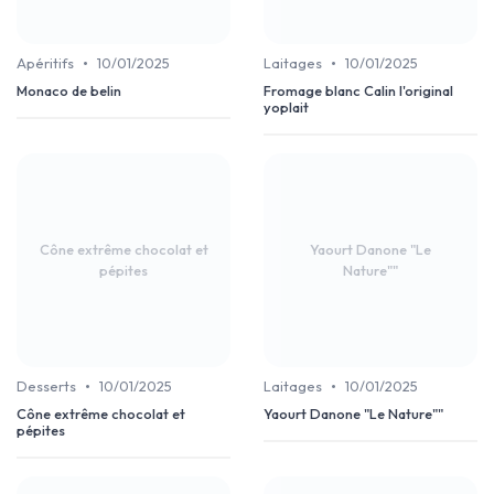
•
•
Apéritifs
10/01/2025
Laitages
10/01/2025
Monaco de belin
Fromage blanc Calin l'original
yoplait
Cône extrême chocolat et
Yaourt Danone "Le
pépites
Nature""
•
•
Desserts
10/01/2025
Laitages
10/01/2025
Cône extrême chocolat et
Yaourt Danone "Le Nature""
pépites