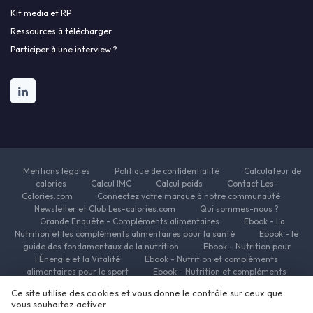
Kit media et RP
Ressources à télécharger
Participer à une interview ?
Mentions légales
Politique de confidentialité
Calculateur de
calories
Calcul IMC
Calcul poids
Contact Les-
Calories.com
Connectez votre marque à notre communauté
Newsletter et Club Les-calories.com
Qui sommes-nous ?
Grande Enquête - Compléments alimentaires
Ebook - La
Nutrition et les compléments alimentaires pour la santé
Ebook - le
guide des fondamentaux de la nutrition
Ebook - Nutrition pour
l'Énergie et la Vitalité
Ebook - Nutrition et compléments
alimentaires pour le sport
Ebook - Nutrition et compléments
alimentaires pour la beauté
Ebook - Nutrition et complements
Ce site utilise des cookies et vous donne le contrôle sur ceux que
alimentaires pour la minceur
Ressources Nutrition et Compléments
vous souhaitez activer
alimentaires