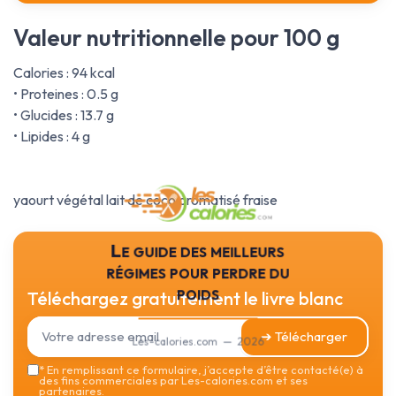
Valeur nutritionnelle pour 100 g
Calories : 94 kcal
• Proteines : 0.5 g
• Glucides : 13.7 g
• Lipides : 4 g
yaourt végétal lait de coco aromatisé fraise
Le guide des meilleurs
régimes pour perdre du
poids
Téléchargez gratuitement le livre blanc
➔ Télécharger
Les-calories.com — 2026
*
En remplissant ce formulaire, j’accepte d’être contacté(e) à
des fins commerciales par Les-calories.com et ses
partenaires.