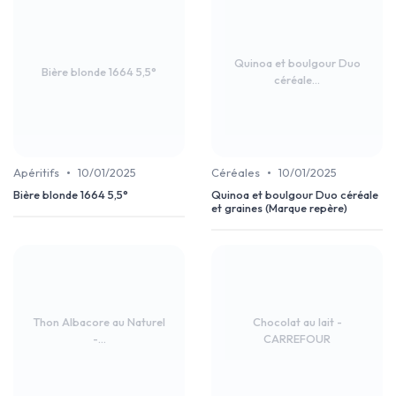
Quinoa et boulgour Duo
Bière blonde 1664 5,5°
céréale...
•
•
Apéritifs
10/01/2025
Céréales
10/01/2025
Bière blonde 1664 5,5°
Quinoa et boulgour Duo céréale
et graines (Marque repère)
Thon Albacore au Naturel
Chocolat au lait -
-...
CARREFOUR