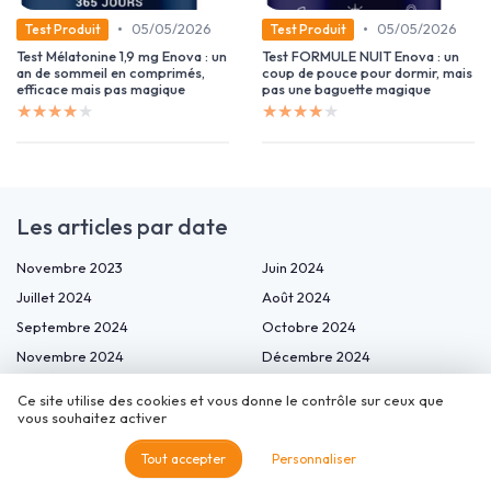
•
•
05/05/2026
05/05/2026
Test Produit
Test Produit
Test Mélatonine 1,9 mg Enova : un
Test FORMULE NUIT Enova : un
an de sommeil en comprimés,
coup de pouce pour dormir, mais
efficace mais pas magique
pas une baguette magique
★★★★★
★★★★★
★★★★★
★★★★★
Les articles par date
Novembre 2023
Juin 2024
Juillet 2024
Août 2024
Septembre 2024
Octobre 2024
Novembre 2024
Décembre 2024
Janvier 2025
Février 2025
Ce site utilise des cookies et vous donne le contrôle sur ceux que
Mars 2025
Avril 2025
vous souhaitez activer
Mai 2025
Juin 2025
Tout accepter
Personnaliser
Juillet 2025
Août 2025