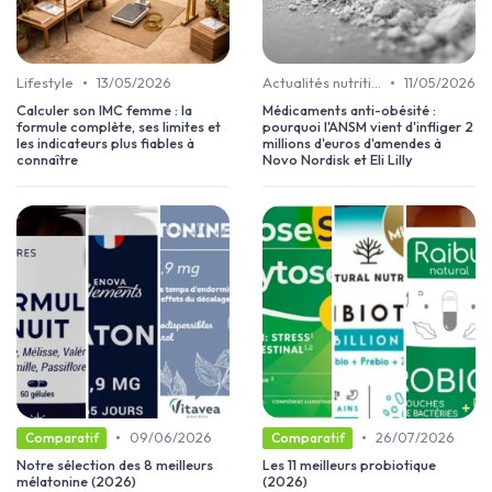
•
•
Lifestyle
13/05/2026
Actualités nutrition & minceur
11/05/2026
Calculer son IMC femme : la
Médicaments anti-obésité :
formule complète, ses limites et
pourquoi l'ANSM vient d'infliger 2
les indicateurs plus fiables à
millions d'euros d'amendes à
connaître
Novo Nordisk et Eli Lilly
•
•
09/06/2026
26/07/2026
Comparatif
Comparatif
Notre sélection des 8 meilleurs
Les 11 meilleurs probiotique
mélatonine (2026)
(2026)