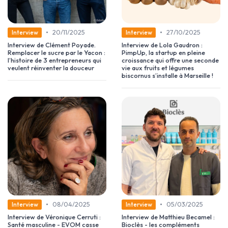
•
•
20/11/2025
27/10/2025
Interview
Interview
Interview de Clément Poyade.
Interview de Lola Gaudron :
Remplacer le sucre par le Yacon :
PimpUp, la startup en pleine
l’histoire de 3 entrepreneurs qui
croissance qui offre une seconde
veulent réinventer la douceur
vie aux fruits et légumes
biscornus s’installe à Marseille !
•
•
08/04/2025
05/03/2025
Interview
Interview
Interview de Véronique Cerruti :
Interview de Matthieu Becamel :
Santé masculine - EVOM casse
Bioclès - les compléments