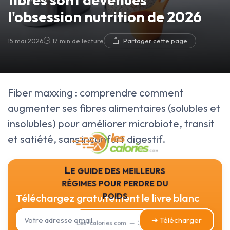
l'obsession nutrition de 2026
15 mai 2026
17 min de lecture
Partager cette page
Fiber maxxing : comprendre comment
augmenter ses fibres alimentaires (solubles et
insolubles) pour améliorer microbiote, transit
et satiété, sans inconfort digestif.
Le guide des meilleurs
régimes pour perdre du
poids
Téléchargez gratuitement le livre blanc
➔ Télécharger
Les-calories.com — 2026