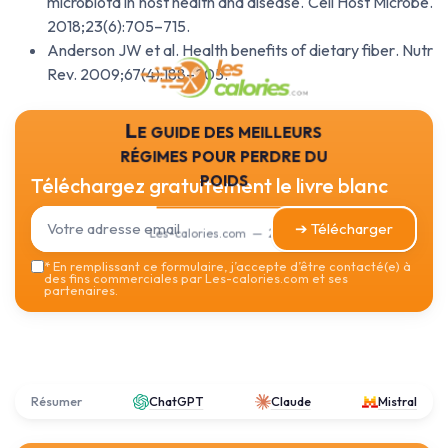
microbiota in host health and disease
. Cell Host Microbe.
2018;23(6):705–715.
Anderson JW et al.
Health benefits of dietary fiber
. Nutr
Rev. 2009;67(4):188–205.
Le guide des meilleurs
régimes pour perdre du
poids
Téléchargez gratuitement le livre blanc
➔ Télécharger
Les-calories.com — 2026
*
En remplissant ce formulaire, j’accepte d’être contacté(e) à
des fins commerciales par Les-calories.com et ses
partenaires.
Résumer
ChatGPT
Claude
Mistral