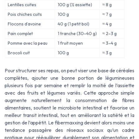
Lentilles cuites
100 g (½ assiette)
≈ 8 g
Pois chiches cuits
100 g
≈ 7 g
Flocons d’avoine
40 g (1 petit bol)
≈ 4 g
Pain complet
1 tranche (30–40 g)
≈ 2–3 g
Pomme avec la peau
1 fruit moyen
≈ 3–4 g
Brocoli cuit
100 g
≈ 3 g
Pour structurer ses repas, on peut viser une base de céréales
complètes, ajouter une bonne portion de légumineuses
plusieurs fois par semaine et remplir la moitié de l’assiette
avec des fruits et légumes variés. Cette approche simple
augmente naturellement la consommation de fibres
alimentaires, soutient le microbiote intestinal et favorise un
meilleur transit intestinal, tout en améliorant la satiété et la
gestion de l’appétit. Le
fibermaxxing
devient alors moins une
tendance passagère des réseaux sociaux qu’un cadre
pratique pour rééquilibrer durablement son alimentation et