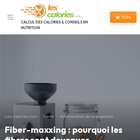
Panneau de gestion des cookies
TOPs
CALCUL DES CALORIES & CONSEILS EN
NUTRITION
Les-calories.com
Santé
Amélioration de la digestion
Fiber-maxxing : pourquoi les
fibres sont devenues