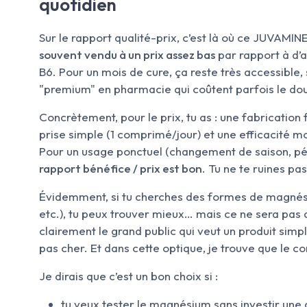
quotidien
Sur le rapport qualité-prix, c’est là où ce JUVAMIN
souvent vendu à un prix assez bas
par rapport à d’
B6. Pour un mois de cure, ça reste très accessible
"premium" en pharmacie qui coûtent parfois le do
Concrètement, pour le prix, tu as : une fabrication
prise simple (1 comprimé/jour) et une efficacité mo
Pour un usage ponctuel (changement de saison, pé
rapport bénéfice / prix est bon
. Tu ne te ruines pas
Évidemment, si tu cherches des formes de magnésiu
etc.), tu peux trouver mieux… mais ce ne sera pa
clairement le grand public qui veut un produit sim
pas cher. Et dans cette optique, je trouve que le co
Je dirais que c’est un bon choix si :
tu veux tester le magnésium sans investir un