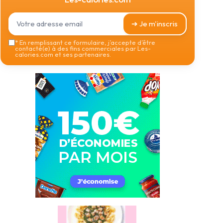
➔ Je m'inscris
*
En remplissant ce formulaire, j’accepte d’être
contacté(e) à des fins commerciales par Les-
calories.com et ses partenaires.