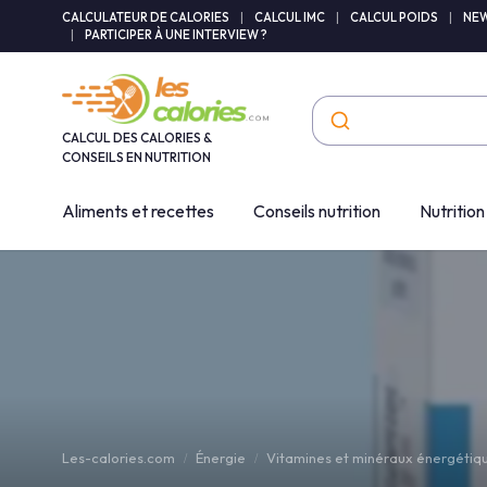
Panneau de gestion des cookies
CALCULATEUR DE CALORIES
|
CALCUL IMC
|
CALCUL POIDS
|
NEW
|
PARTICIPER À UNE INTERVIEW ?
CALCUL DES CALORIES &
CONSEILS EN NUTRITION
Aliments et recettes
Conseils nutrition
Nutrition
Les-calories.com
Énergie
Vitamines et minéraux énergétiq