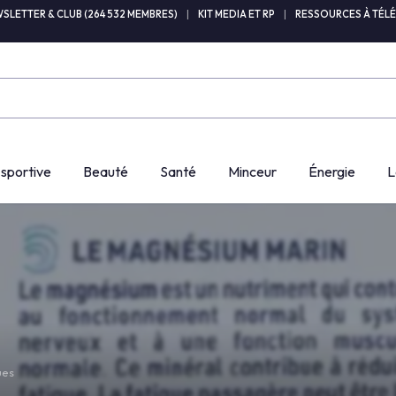
SLETTER & CLUB (264 532 MEMBRES)
|
KIT MEDIA ET RP
|
RESSOURCES À TÉL
 sportive
Beauté
Santé
Minceur
Énergie
L
ues