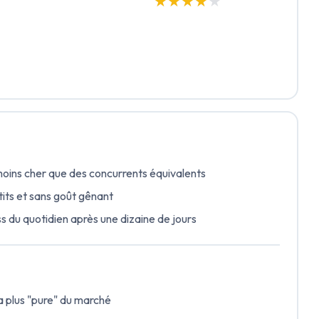
★★★★★
★★★★★
moins cher que des concurrents équivalents
tits et sans goût gênant
ess du quotidien après une dizaine de jours
a plus "pure" du marché