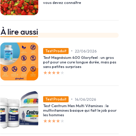
vous devez connaître
À lire aussi
•
22/06/2026
Test Produit
Test Magnésium 400 Gloryfeel : un gros
pot pour une cure longue durée, mais pas
sans petites surprises
★★★★★
★★★★★
•
14/06/2026
Test Produit
Test Centrum Men Multi Vitamines : le
multivitamines basique qui fait le job pour
les hommes
★★★★★
★★★★★