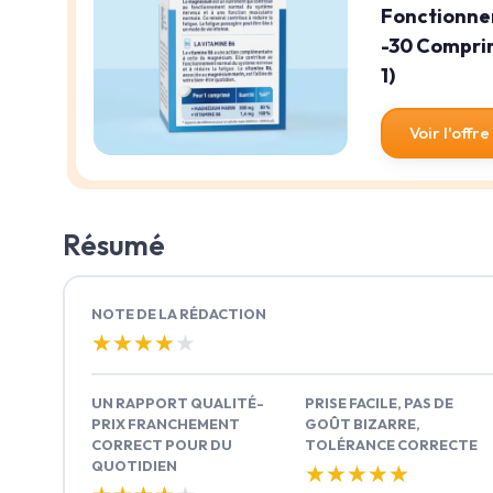
Fonctionne
-30 Comprim
1)
Voir l'offre
Résumé
NOTE DE LA RÉDACTION
★★★★★
★★★★★
UN RAPPORT QUALITÉ-
PRISE FACILE, PAS DE
PRIX FRANCHEMENT
GOÛT BIZARRE,
CORRECT POUR DU
TOLÉRANCE CORRECTE
QUOTIDIEN
★★★★★
★★★★★