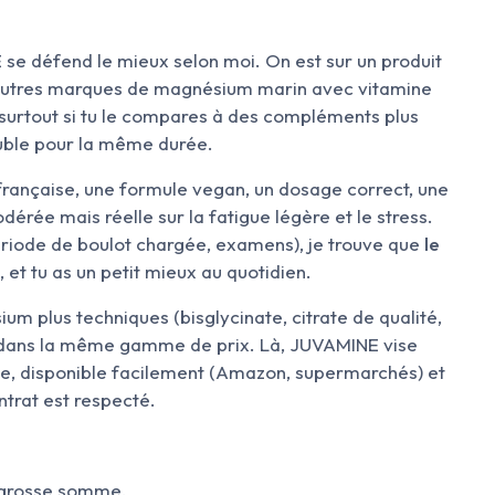
E se défend le mieux selon moi. On est sur un produit
autres marques de magnésium marin avec vitamine
, surtout si tu le compares à des compléments plus
uble pour la même durée.
 française, une formule vegan, un dosage correct, une
dérée mais réelle sur la fatigue légère et le stress.
riode de boulot chargée, examens), je trouve que
le
, et tu as un petit mieux au quotidien.
m plus techniques (bisglycinate, citrate de qualité,
s dans la même gamme de prix. Là, JUVAMINE vise
ple, disponible facilement (Amazon, supermarchés) et
ntrat est respecté.
e grosse somme,