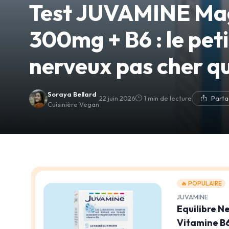
Test JUVAMINE Ma
300mg + B6 : le pet
nerveux pas cher qui
Soraya Bellard
22 juin 2026
1 min de lecture
Parta
Cuisinière Vegan
🔥 POPULAIRE
JUVAMINE
Equilibre 
Vitamine B6