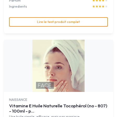
Parfum
★★★★★
★★★★★
Ingredients
★★★★★
★★★★★
Lire le test produit complet
NAISSANCE
Vitamine E Huile Naturelle Tocophérol (no - 807)
- 100ml - p...
Une huile simple, efficace, mais pas magique