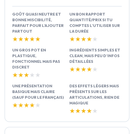
GOÛT QUASI NEUTRE ET
UN BON RAPPORT
BONNE MISCIBILITÉ,
QUANTITÉ/PRIX SI TU
PARFAIT POUR L’AJOUTER
COMPTES L’UTILISER SUR
PARTOUT
LA DURÉE
★★★★★
★★★★★
★★★★★
★★★★★
UN GROS POT EN
INGRÉDIENTS SIMPLES ET
PLASTIQUE,
CLEAN, MAIS PEU D’INFOS
FONCTIONNEL MAIS PAS
DÉTAILLÉES
DISCRET
★★★★★
★★★★★
★★★★★
★★★★★
UNE PRÉSENTATION
DES EFFETS LÉGERS MAIS
BASIQUE MAIS CLAIRE
PRÉSENTS SUR LES
(SAUF POUR LE FRANÇAIS)
ARTICULATIONS, RIEN DE
MAGIQUE
★★★★★
★★★★★
★★★★★
★★★★★