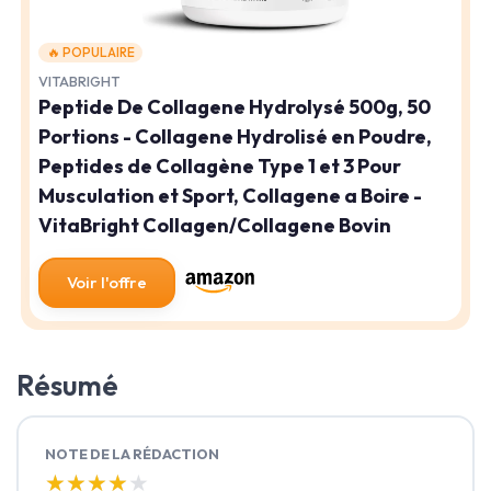
🔥 POPULAIRE
VITABRIGHT
Peptide De Collagene Hydrolysé 500g, 50
Portions - Collagene Hydrolisé en Poudre,
Peptides de Collagène Type 1 et 3 Pour
Musculation et Sport, Collagene a Boire -
VitaBright Collagen/Collagene Bovin
Voir l'offre
Résumé
NOTE DE LA RÉDACTION
★★★★★
★★★★★