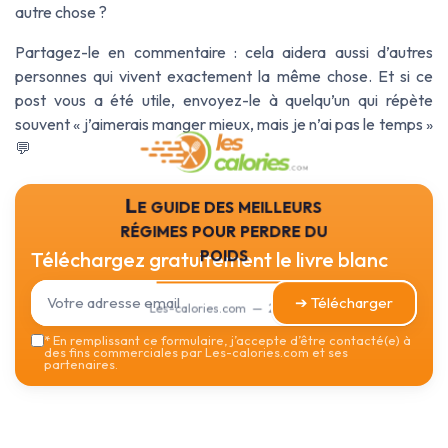
autre chose ?
Partagez-le en commentaire : cela aidera aussi d’autres
personnes qui vivent exactement la même chose. Et si ce
post vous a été utile, envoyez-le à quelqu’un qui répète
souvent « j’aimerais manger mieux, mais je n’ai pas le temps »
💬
Le guide des meilleurs
régimes pour perdre du
poids
Téléchargez gratuitement le livre blanc
➔ Télécharger
Les-calories.com — 2026
*
En remplissant ce formulaire, j’accepte d’être contacté(e) à
des fins commerciales par Les-calories.com et ses
partenaires.