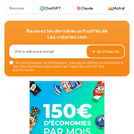
Résumer
ChatGPT
Claude
Mistral
Recevez les dernières actualités de
Les-calories.com
➔ Je m'inscris
*
En remplissant ce formulaire, j’accepte d’être contacté(e) à
des fins commerciales par Les-calories.com et ses
partenaires.