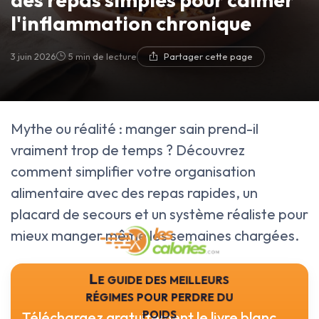
l'inflammation chronique
3 juin 2026
5 min de lecture
Partager cette page
Mythe ou réalité : manger sain prend-il
vraiment trop de temps ? Découvrez
comment simplifier votre organisation
alimentaire avec des repas rapides, un
placard de secours et un système réaliste pour
mieux manger même les semaines chargées.
Le guide des meilleurs
régimes pour perdre du
poids
Téléchargez gratuitement le livre blanc