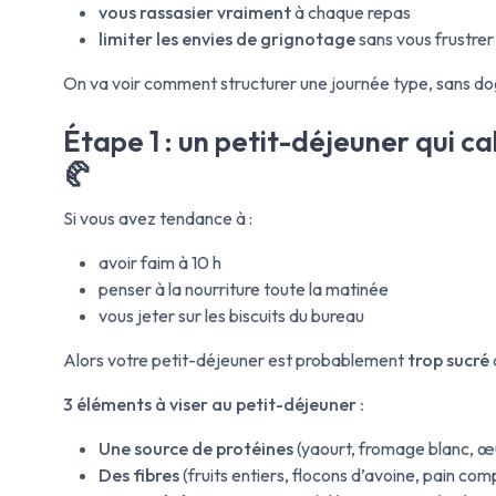
vous rassasier vraiment
à chaque repas
limiter les envies de grignotage
sans vous frustrer
On va voir comment structurer une journée type, sans do
Étape 1 : un petit-déjeuner qui ca
🥐
Si vous avez tendance à :
avoir faim à 10 h
penser à la nourriture toute la matinée
vous jeter sur les biscuits du bureau
Alors votre petit-déjeuner est probablement
trop sucré
3 éléments à viser au petit-déjeuner :
Une source de protéines
(yaourt, fromage blanc, œu
Des fibres
(fruits entiers, flocons d’avoine, pain com