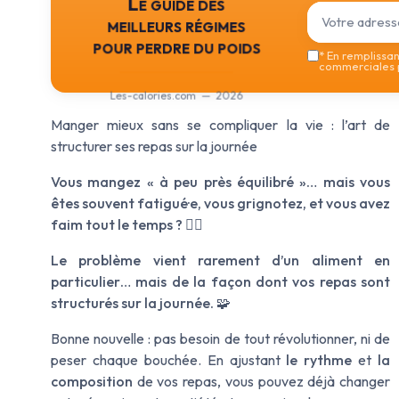
Le guide des
meilleurs régimes
pour perdre du poids
*
En remplissant
commerciales p
Les-calories.com — 2026
Manger mieux sans se compliquer la vie : l’art de
structurer ses repas sur la journée
Vous mangez « à peu près équilibré »… mais vous
êtes souvent fatigué·e, vous grignotez, et vous avez
faim tout le temps ?
😵‍💫
Le problème vient rarement d’un aliment en
particulier… mais de la façon dont vos repas sont
structurés sur la journée.
🧩
Bonne nouvelle : pas besoin de tout révolutionner, ni de
peser chaque bouchée. En ajustant
le rythme
et
la
composition
de vos repas, vous pouvez déjà changer