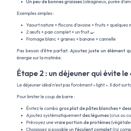
Un peu de bonnes graisses
(oléagineux, purée d’am
Exemples simples :
Yaourt nature + flocons d’avoine + fruits + quelques 
2 œufs + pain complet + un fruit 🍳
Fromage blanc + graines + banane + cannelle
Pas besoin d’être parfait.
Ajoutez juste un élément 
énergie sur la matinée.
Étape 2 : un déjeuner qui évite le 
Le déjeuner idéal n’est pas forcément « light ». Il doit sur
Pour limiter le coup de barre :
Évitez le combo
gros plat de pâtes blanches + dess
Ajoutez systématiquement
des légumes
(crus ou cu
Prévoyez une
vraie portion de protéines
(végétale
Choisissez si possible un
féculent complet
(riz comp