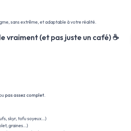
gme, sans extrême, et adaptable à votre réalité.
le vraiment (et pas juste un café) ☕
ou
pas assez complet
.
fs, skyr, tofu soyeux…)
plet, graines…)