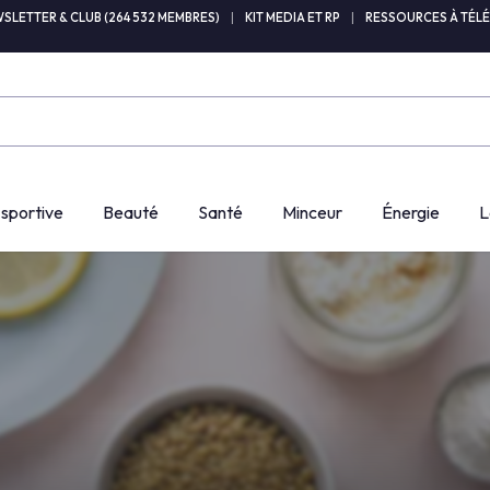
SLETTER & CLUB (264 532 MEMBRES)
|
KIT MEDIA ET RP
|
RESSOURCES À TÉL
 sportive
Beauté
Santé
Minceur
Énergie
L