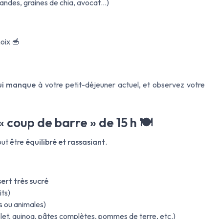
andes, graines de chia, avocat…)
noix 🥣
qui manque
à votre petit-déjeuner actuel, et observez votre
« coup de barre » de 15 h 🍽️
tout être
équilibré et rassasiant
.
ert très sucré
its)
s ou animales)
let, quinoa, pâtes complètes, pommes de terre, etc.)