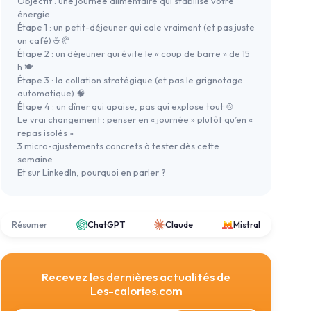
Objectif : une journée alimentaire qui stabilise votre
énergie
Étape 1 : un petit-déjeuner qui cale vraiment (et pas juste
un café) ☕🥐
Étape 2 : un déjeuner qui évite le « coup de barre » de 15
h 🍽️
Étape 3 : la collation stratégique (et pas le grignotage
automatique) 🧠
Étape 4 : un dîner qui apaise, pas qui explose tout 🍲
Le vrai changement : penser en « journée » plutôt qu’en «
repas isolés »
3 micro-ajustements concrets à tester dès cette
semaine
Et sur LinkedIn, pourquoi en parler ?
Résumer
ChatGPT
Claude
Mistral
Recevez les dernières actualités de
Les-calories.com