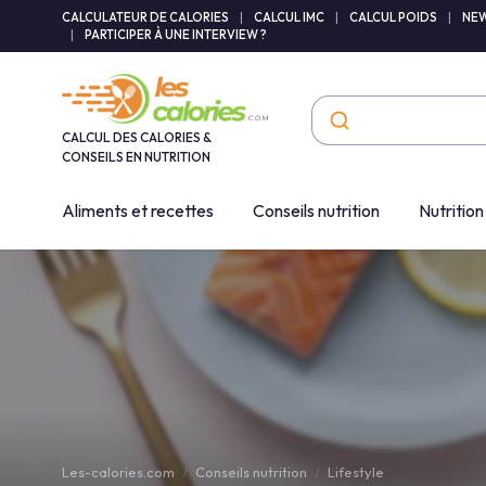
Panneau de gestion des cookies
CALCULATEUR DE CALORIES
|
CALCUL IMC
|
CALCUL POIDS
|
NEW
|
PARTICIPER À UNE INTERVIEW ?
CALCUL DES CALORIES &
CONSEILS EN NUTRITION
Aliments et recettes
Conseils nutrition
Nutrition
Les-calories.com
Conseils nutrition
Lifestyle