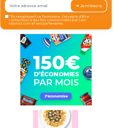
➔ Je m'inscris
*
En remplissant ce formulaire, j’accepte d’être
contacté(e) à des fins commerciales par Les-
calories.com et ses partenaires.