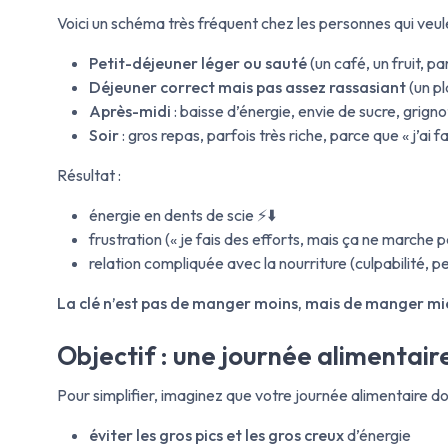
Voici un schéma très fréquent chez les personnes qui veu
Petit-déjeuner léger ou sauté
(un café, un fruit, pa
Déjeuner correct mais pas assez rassasiant
(un pl
Après-midi
: baisse d’énergie, envie de sucre, grign
Soir
: gros repas, parfois très riche, parce que « j’ai f
Résultat :
énergie en dents de scie ⚡⬇️
frustration (« je fais des efforts, mais ça ne marche p
relation compliquée avec la nourriture (culpabilité, pe
La clé n’est pas de manger moins, mais de manger mie
Objectif : une journée alimentaire
Pour simplifier, imaginez que votre journée alimentaire doi
éviter les gros pics et les gros creux
d’énergie