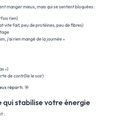
lent manger mieux, mais qui se sentent bloquées :
rfois rien)
at vite fait, peu de protéines, peu de fibres)
otage
aim, j’ai rien mangé de la journée »
as »)
rte de contrôle le soir)
ux réparti.
🎯
 qui stabilise votre énergie
t :